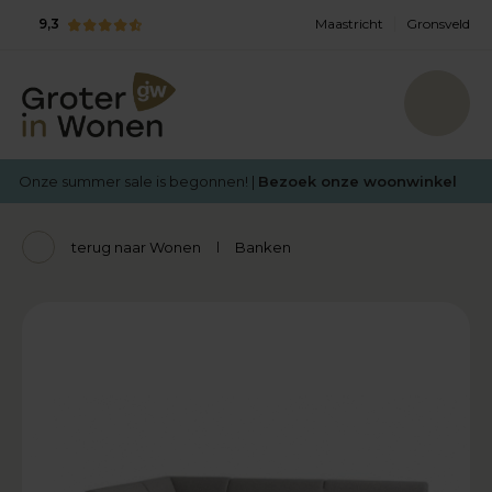
9,3
Maastricht
Gronsveld
Onze summer sale is begonnen! |
Bezoek onze woonwinkel
terug naar Wonen
Banken