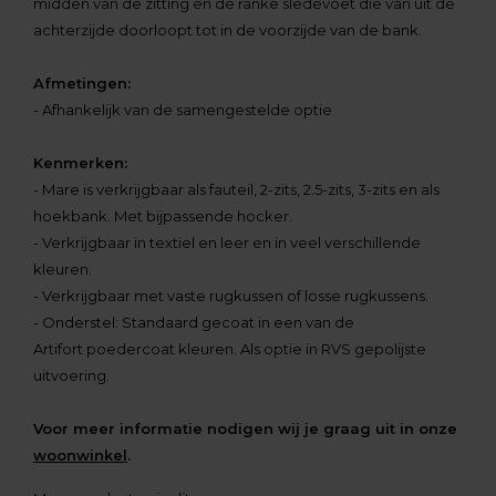
midden van de zitting en de ranke sledevoet die van uit de
achterzijde doorloopt tot in de voorzijde van de bank.
Afmetingen:
- Afhankelijk van de samengestelde optie
Kenmerken:
- Mare is verkrijgbaar als fauteil, 2-zits, 2.5-zits, 3-zits en als
hoekbank. Met bijpassende hocker.
- Verkrijgbaar in textiel en leer en in veel verschillende
kleuren.
- Verkrijgbaar met vaste rugkussen of losse rugkussens.
- Onderstel: Standaard gecoat in een van de
Artifort poedercoat kleuren. Als optie in RVS gepolijste
uitvoering.
Voor meer informatie nodigen wij je graag uit in onze
woonwinkel
.