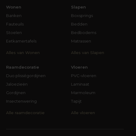
Wonen
Slapen
Banken
Boxsprings
Fauteuils
Bedden
Stoelen
Bedbodems
Eetkamertafels
Matrassen
Alles van Wonen
Alles van Slapen
Raamdecoratie
Vloeren
Duo plisségordijnen
PVC-vloeren
Jaloezieën
Laminaat
Gordijnen
Marmoleum
Insectenwering
Tapijt
Alle raamdecoratie
Alle vloeren