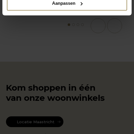
Aanpassen
1
2
3
4
Kom shoppen in één
van onze woonwinkels
Locatie Maastricht