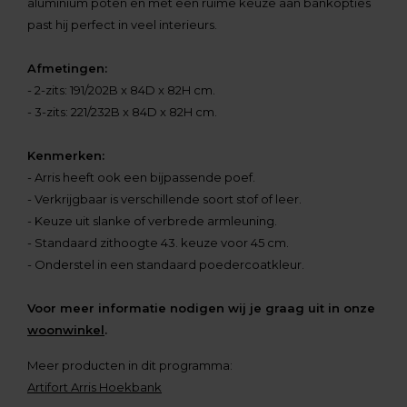
aluminium poten en met een ruime keuze aan bankopties
past hij perfect in veel interieurs.
Afmetingen:
- 2-zits: 191/202B x 84D x 82H cm.
- 3-zits: 221/232B x 84D x 82H cm.
Kenmerken:
- Arris heeft ook een bijpassende poef.
- Verkrijgbaar is verschillende soort stof of leer.
- Keuze uit slanke of verbrede armleuning.
- Standaard zithoogte 43. keuze voor 45 cm.
- Onderstel in een standaard poedercoatkleur.
Voor meer informatie nodigen wij je graag uit in onze
woonwinkel
.
Meer producten in dit programma:
Artifort Arris Hoekbank