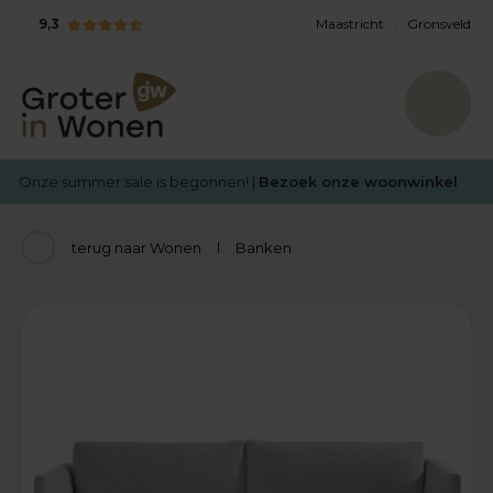
9,3
Maastricht
Gronsveld
Onze summer sale is begonnen! |
Bezoek onze woonwinkel
terug naar Wonen
Banken