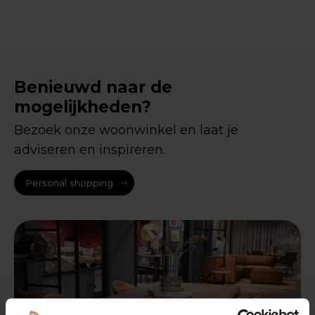
Benieuwd naar de
mogelijkheden?
Bezoek onze woonwinkel en laat je
adviseren en inspireren.
Personal shopping