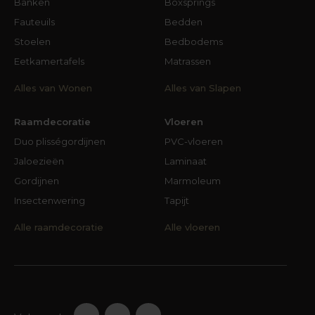
Banken
Boxsprings
Fauteuils
Bedden
Stoelen
Bedbodems
Eetkamertafels
Matrassen
Alles van Wonen
Alles van Slapen
Raamdecoratie
Vloeren
Duo plisségordijnen
PVC-vloeren
Jaloezieën
Laminaat
Gordijnen
Marmoleum
Insectenwering
Tapijt
Alle raamdecoratie
Alle vloeren