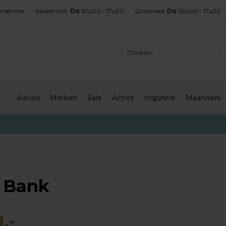
nservice
Maastricht
:
Do
10u00 - 17u30
Gronsveld
:
Do
10u00 - 17u30
Advies
Merken
Sale
Acties
Inspiratie
Maatwerk
 Bank
,-