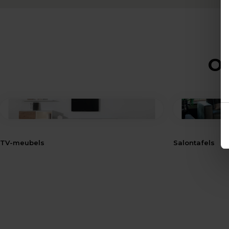
Op
TV-meubels
Salontafels