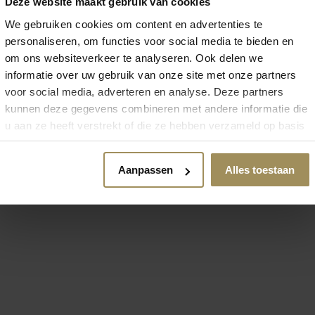
Deze website maakt gebruik van cookies
We gebruiken cookies om content en advertenties te
personaliseren, om functies voor social media te bieden en
om ons websiteverkeer te analyseren. Ook delen we
informatie over uw gebruik van onze site met onze partners
 zoek naar meer inspirat
voor social media, adverteren en analyse. Deze partners
kunnen deze gegevens combineren met andere informatie die
u aan ze heeft verstrekt of die ze hebben verzameld op basis
van uw gebruik van hun services.
Aanpassen
Alles toestaan
Vloerkleden