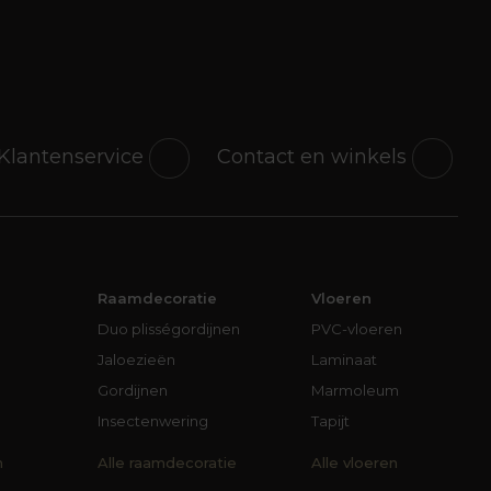
Klantenservice
Contact en winkels
Raamdecoratie
Vloeren
Duo plisségordijnen
PVC-vloeren
Jaloezieën
Laminaat
Gordijnen
Marmoleum
Insectenwering
Tapijt
n
Alle raamdecoratie
Alle vloeren