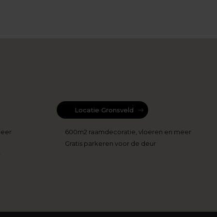
Locatie Gronsveld
meer
600m2 raamdecoratie, vloeren en meer
Gratis parkeren voor de deur
r