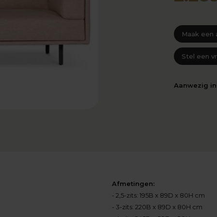
Maak een 
Stel een v
Aanwezig i
Afmetingen:
- 2,5-zits: 195B x 89D x 80H cm
- 3-zits: 220B x 89D x 80H cm