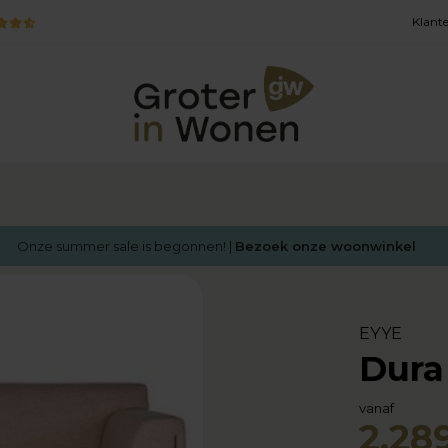
Klante
Onze summer sale is begonnen! |
Bezoek onze woonwinkel
EYYE
Dura
vanaf
2.289