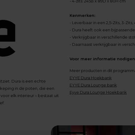
- 4-zits: 245B x 89D x 80H cm
Kenmerken:
- Leverbaar in een 2,5-Zits, 3-Zits
- Dura heeft ook een bijpassende
- Verkrijgbaar in verschillende sto
- Daarnaast verkrijgbaar in versch
Voor meer informatie nodigen 
Meer producten in dit programm
EYYE Dura Hoekbank
tziet. Dura is een echte
EYYE Dura Lounge bank
 inkeping in de poten, die een
Eyye Dura Lounge Hoekbank
voor elk interieur – bestaat uit
ef.