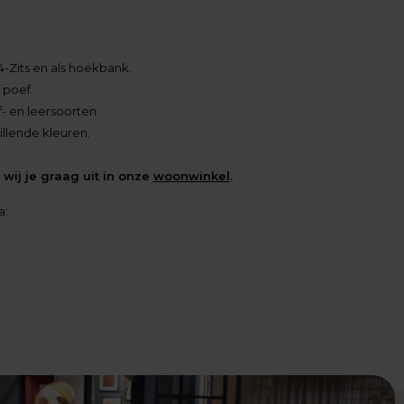
, 4-Zits en als hoekbank.
 poef.
f- en leersoorten.
illende kleuren.
wij je graag uit in onze
woonwinkel
.
a: