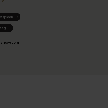
afspraak
raag
n showroom