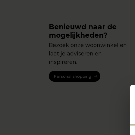
Benieuwd naar de
mogelijkheden?
Bezoek onze woonwinkel en
laat je adviseren en
inspireren.
Personal shopping