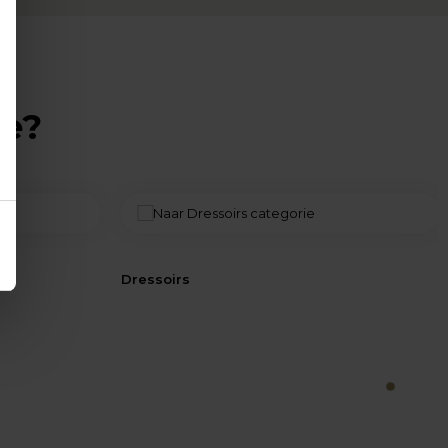
ie?
Dressoirs
1