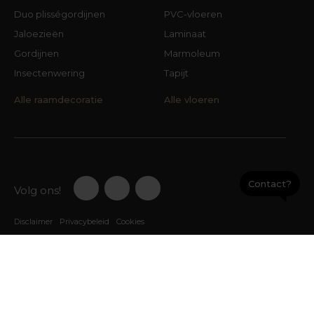
Duo plisségordijnen
PVC-vloeren
Jaloezieën
Laminaat
Gordijnen
Marmoleum
Insectenwering
Tapijt
Alle raamdecoratie
Alle vloeren
Contact?
Volg ons!
Disclaimer
Privacybeleid
Cookies