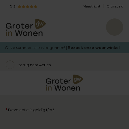
9,3
Maastricht
Gronsveld
Onze summer sale is begonnen! |
Bezoek onze woonwinkel
terug naar Acties
*
Deze actie is geldig t/m !