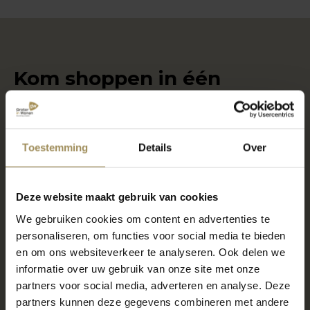
Kom shoppen in één
van onze woonwinkels
Toestemming
Details
Over
Locatie Maastricht
6000m2 wonen, slapen en meer
Deze website maakt gebruik van cookies
7 dagen per week geopend
We gebruiken cookies om content en advertenties te
Gratis parkeren voor de deur
personaliseren, om functies voor social media te bieden
en om ons websiteverkeer te analyseren. Ook delen we
informatie over uw gebruik van onze site met onze
Locatie Gronsveld
partners voor social media, adverteren en analyse. Deze
600m2 raamdecoratie, vloeren en meer
partners kunnen deze gegevens combineren met andere