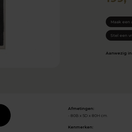
Maak een 
Stel een v
Aanwezig i
Afmetingen:
- 80B x 5D x 80H cm.
Kenmerken: