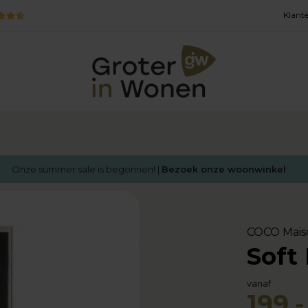
Klante
Onze summer sale is begonnen! |
Bezoek onze woonwinkel
COCO Mais
Soft 
vanaf
199,-