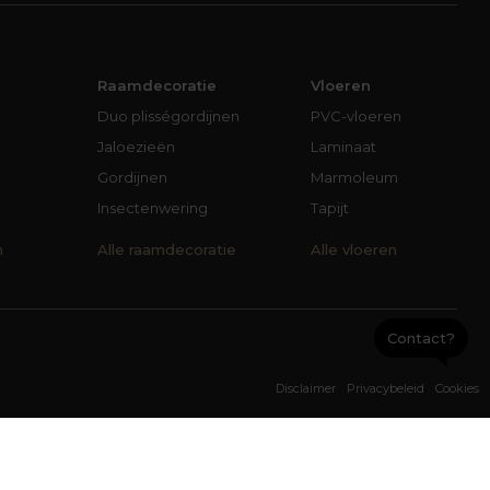
Raamdecoratie
Vloeren
Duo plisségordijnen
PVC-vloeren
Jaloezieën
Laminaat
Gordijnen
Marmoleum
Insectenwering
Tapijt
n
Alle raamdecoratie
Alle vloeren
Contact?
Disclaimer
Privacybeleid
Cookies