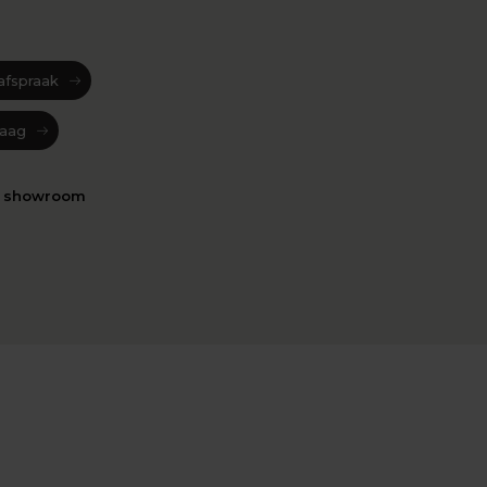
afspraak
raag
n showroom