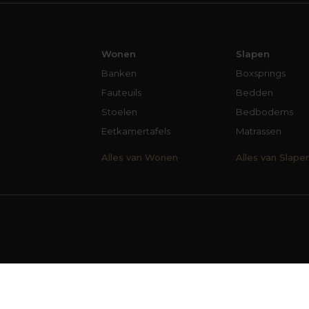
Wonen
Slapen
Banken
Boxsprings
Fauteuils
Bedden
Stoelen
Bedbodems
Eetkamertafels
Matrassen
Alles van Wonen
Alles van Slape