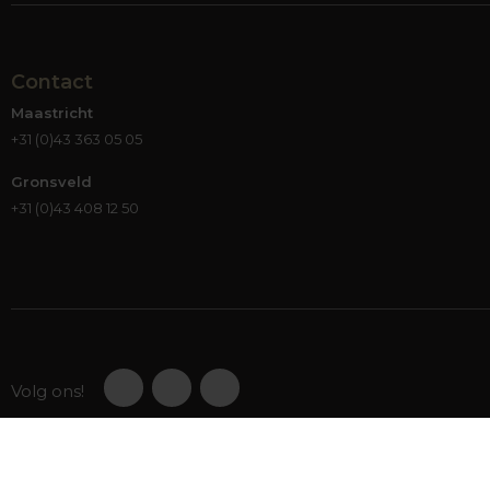
Contact
Maastricht
+31 (0)43 363 05 05
Gronsveld
+31 (0)43 408 12 50
Volg ons!