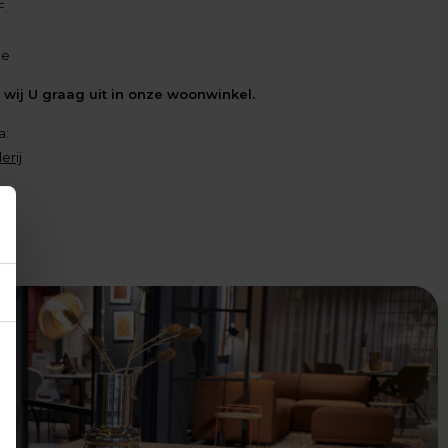
F.
pe
wij U graag uit in onze woonwinkel.
a:
erij