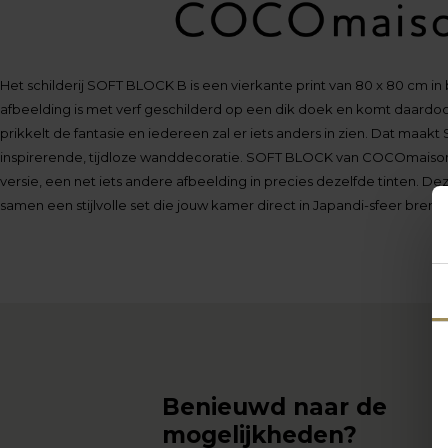
Het schilderij SOFT BLOCK B is een vierkante print van 80 x 80 cm in
afbeelding is met verf geschilderd op een dik doek en komt daardoo
prikkelt de fantasie en iedereen zal er iets anders in zien. Dat maa
inspirerende, tijdloze wanddecoratie. SOFT BLOCK van COCOmaison i
versie, een net iets andere afbeelding in precies dezelfde tinten. D
samen een stijlvolle set die jouw kamer direct in Japandi-sfeer brengt
Benieuwd naar de
mogelijkheden?