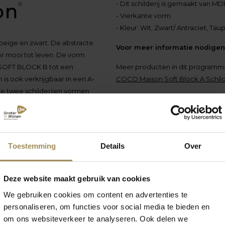
- Dit schilderij is gemaakt van MD
- Vierkante vorm.
- Kleur: Wit, Zwart/ Antraciet, Tau
 beige en zwart. De abstracte
Voor meer informatie nodigen 
r mooi tot leven. De vorm
kt SOFT BLOCK B tot een
Meer producten in dit programm
s ook verkrijgbaar in een A-
COCO Maison Soft Block A Schild
eze twee schilderijen vormen
.
Toestemming
Details
Over
Deze website maakt gebruik van cookies
We gebruiken cookies om content en advertenties te
personaliseren, om functies voor social media te bieden en
om ons websiteverkeer te analyseren. Ook delen we