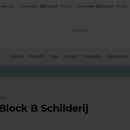
nservice
Maastricht
:
Za
10u00 - 17u00
Gronsveld
:
Za
10u00 - 17u00
Advies
Merken
Sale
Acties
Inspiratie
Maatwerk
on
Block B Schilderij