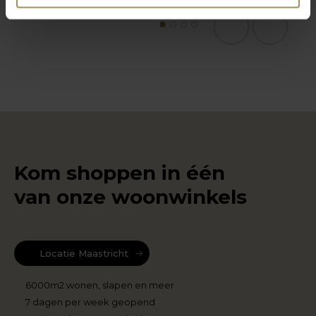
1
2
3
4
Kom shoppen in één
van onze woonwinkels
Locatie Maastricht
6000m2 wonen, slapen en meer
7 dagen per week geopend