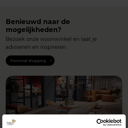
Benieuwd naar de
mogelijkheden?
Bezoek onze woonwinkel en laat je
adviseren en inspireren.
Personal shopping