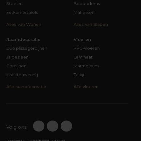
Stoelen
Bedbodems
Eetkamertafels
Matrassen
Alles van Wonen
Alles van Slapen
Raamdecoratie
Vloeren
Duo plisségordijnen
PVC-vloeren
Jaloezieën
Laminaat
Gordijnen
Marmoleum
Insectenwering
Tapijt
Alle raamdecoratie
Alle vloeren
Volg ons!