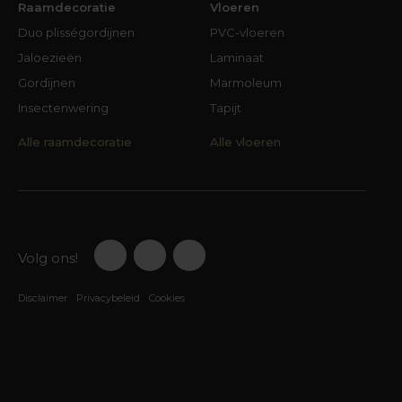
Raamdecoratie
Vloeren
Duo plisségordijnen
PVC-vloeren
Jaloezieën
Laminaat
Gordijnen
Marmoleum
Insectenwering
Tapijt
Alle raamdecoratie
Alle vloeren
Volg ons!
Disclaimer
Privacybeleid
Cookies