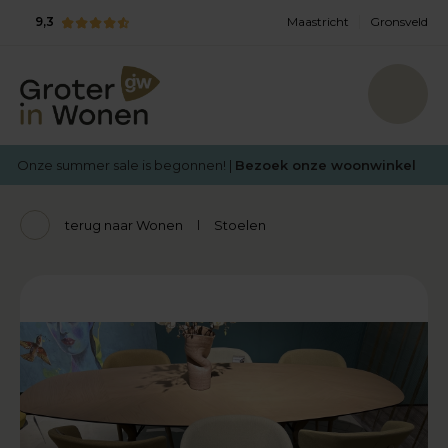
9,3
Maastricht
Gronsveld
Onze summer sale is begonnen! |
Bezoek onze woonwinkel
terug naar Wonen
Stoelen