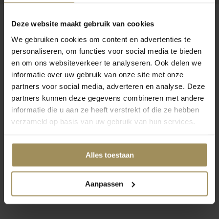
Deze website maakt gebruik van cookies
We gebruiken cookies om content en advertenties te
personaliseren, om functies voor social media te bieden
Op zoek naar meer inspiratie?
en om ons websiteverkeer te analyseren. Ook delen we
informatie over uw gebruik van onze site met onze
partners voor social media, adverteren en analyse. Deze
partners kunnen deze gegevens combineren met andere
informatie die u aan ze heeft verstrekt of die ze hebben
verzameld op basis van uw gebruik van hun services.
Eetkamertafels
Eetkamerbanken
Ba
Alles toestaan
1
2
3
4
Aanpassen