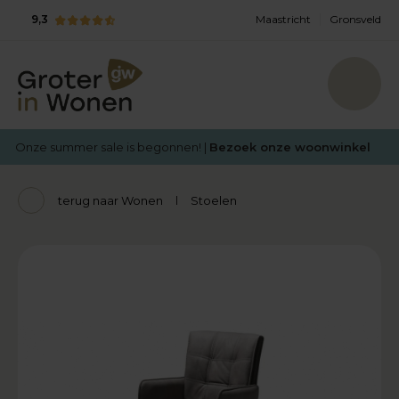
9,3
Maastricht
Gronsveld
Onze summer sale is begonnen! |
Bezoek onze woonwinkel
terug naar Wonen
Stoelen