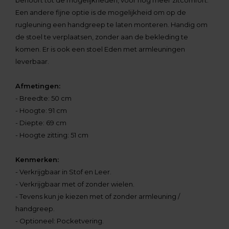
behoort tot de mogelijkheden, voor nog meer zitcomfort.
Een andere fijne optie is de mogelijkheid om op de
rugleuning een handgreep te laten monteren. Handig om
de stoel te verplaatsen, zonder aan de bekleding te
komen. Er is ook een stoel Eden met armleuningen
leverbaar.
Afmetingen:
- Breedte: 50 cm
- Hoogte: 91 cm
- Diepte: 69 cm
- Hoogte zitting: 51 cm
Kenmerken:
- Verkrijgbaar in Stof en Leer.
- Verkrijgbaar met of zonder wielen.
- Tevens kun je kiezen met of zonder armleuning /
handgreep.
- Optioneel: Pocketvering.