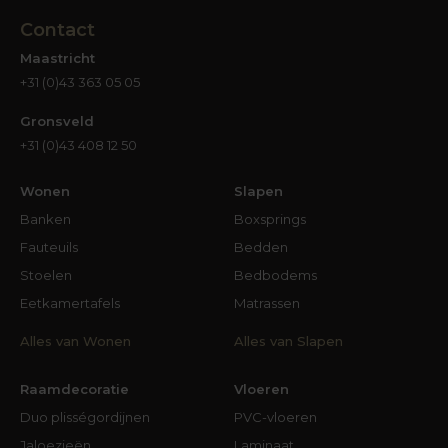
Contact
Maastricht
+31 (0)43 363 05 05
Gronsveld
+31 (0)43 408 12 50
Wonen
Slapen
Banken
Boxsprings
Fauteuils
Bedden
Stoelen
Bedbodems
Eetkamertafels
Matrassen
Alles van Wonen
Alles van Slapen
Raamdecoratie
Vloeren
Duo plisségordijnen
PVC-vloeren
Jaloezieën
Laminaat