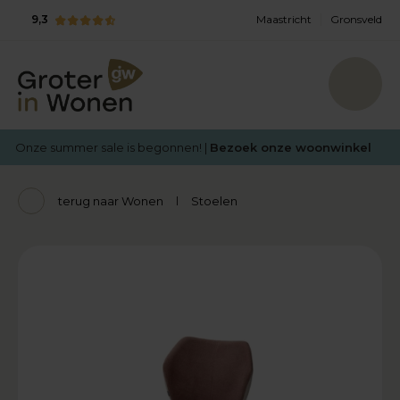
9,3
Maastricht
Gronsveld
Onze summer sale is begonnen! |
Bezoek onze woonwinkel
terug naar Wonen
Stoelen