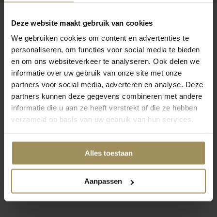
Deze website maakt gebruik van cookies
We gebruiken cookies om content en advertenties te
personaliseren, om functies voor social media te bieden
Op zoek naar meer inspiratie?
en om ons websiteverkeer te analyseren. Ook delen we
informatie over uw gebruik van onze site met onze
partners voor social media, adverteren en analyse. Deze
partners kunnen deze gegevens combineren met andere
informatie die u aan ze heeft verstrekt of die ze hebben
verzameld op basis van uw gebruik van hun services.
Eetkamertafels
Eetkamerbanken
Ba
Alles toestaan
1
2
3
4
Aanpassen