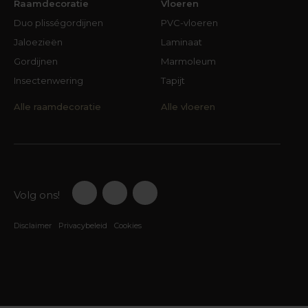
Raamdecoratie
Vloeren
Duo plisségordijnen
PVC-vloeren
Jaloezieën
Laminaat
Gordijnen
Marmoleum
Insectenwering
Tapijt
Alle raamdecoratie
Alle vloeren
Volg ons!
Disclaimer
Privacybeleid
Cookies