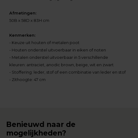
Afmetingen:
50B x 58D x 83H cm
Kenmerken:
- Keuze uit houten of metalen poot
- Houten onderstel uitvoerbaar in eiken of noten
- Metalen onderstel uitvoerbaar in 5 verschillende
kleuren: antraciet, anodic brown, beige, wit en zwart
- Stoffering: leder, stof of een combinatie van leder en stof
- Zithoogte: 47 cm
Benieuwd naar de
mogelijkheden?