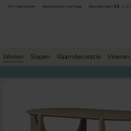
100+ topmerken
Bezorging en montage
Beoordelingen
9,3
Wonen
Slapen
Raamdecoratie
Vloeren
terug naar Wonen
Salontafels