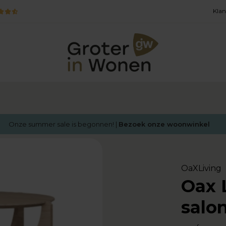
Klan
Onze summer sale is begonnen! |
Bezoek onze woonwinkel
OaXLiving
Oax 
salon