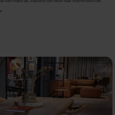
met een matte lak, waardoor het eiken haar charme behoudt.
a:
l