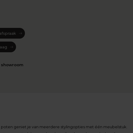
afspraak
raag
n showroom
 poten geniet je van meerdere stylingopties met één meubelstuk.