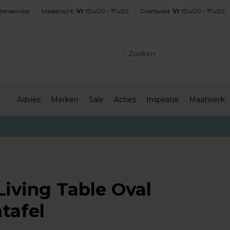
tenservice
Maastricht
:
Vr
10u00 - 17u30
Gronsveld
:
Vr
10u00 - 17u30
Advies
Merken
Sale
Acties
Inspiratie
Maatwerk
Living Table Oval
tafel