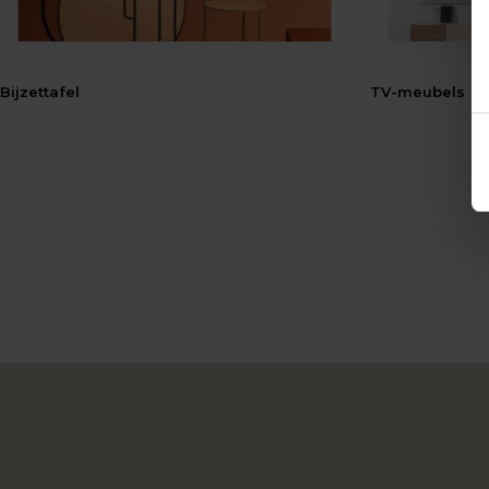
Bijzettafel
TV-meubels