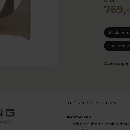
vanaf
769,-
Maak een 
Stel een v
Aanwezig i
100 / 150 L x 50 B x 35 H cm
Kenmerken:
- Dankzij de slimme, omkeerbare