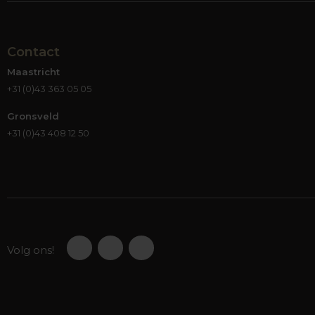
Contact
Maastricht
+31 (0)43 363 05 05
Gronsveld
+31 (0)43 408 12 50
Volg ons!