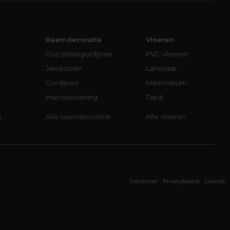
Raamdecoratie
Vloeren
Duo plisségordijnen
PVC-vloeren
Jaloezieën
Laminaat
Gordijnen
Marmoleum
Insectenwering
Tapijt
n
Alle raamdecoratie
Alle vloeren
Disclaimer
Privacybeleid
Cookies