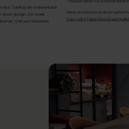
- Massief eiken hout behandeld 
nterieur. Dankzij de omkeerbare
Meer producten in dit programm
 stoer design. De ovale
Oax Living Table Round salontafe
onkamer, met een klassieke