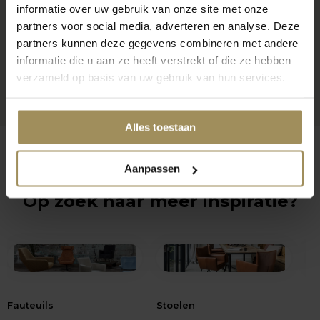
informatie over uw gebruik van onze site met onze
partners voor social media, adverteren en analyse. Deze
partners kunnen deze gegevens combineren met andere
informatie die u aan ze heeft verstrekt of die ze hebben
verzameld op basis van uw gebruik van hun services.
Alles toestaan
Aanpassen
Op zoek naar meer inspiratie?
Fauteuils
Stoelen
Bij