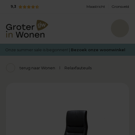
9,3
Maastricht
Gronsveld
Onze summer sale is begonnen! |
Bezoek onze woonwinkel
terug naar Wonen
Relaxfauteuils