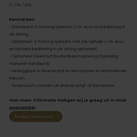
/ L / XL / XXL.
Kenmerken:
- Standaard: 3 motorig systeem i.c.m. accu en bediening in
de zitting.
- Optioneel: 3 motorig systeem met sta-ophulp i.c.m. accu
en tiptoets bediening in de zitting optioneel.
- Optioneel: Elektrisch bedienbare topswing (Topswing
manueel standaard).
- Verkrijgbaar in diverse stof en leersoorten in verschillende
kleuren.
- Tevens kunt u kiezen uit diverse schijf- of stervoeten.
Voor meer informatie nodigen wij je graag uit in onze
woonwinkel
.
Product informatie