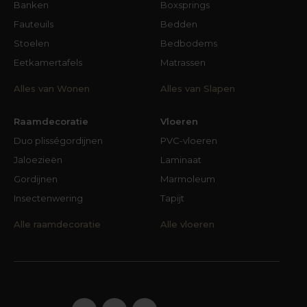
Banken
Boxsprings
Fauteuils
Bedden
Stoelen
Bedbodems
Eetkamertafels
Matrassen
Alles van Wonen
Alles van Slapen
Raamdecoratie
Vloeren
Duo plisségordijnen
PVC-vloeren
Jaloezieën
Laminaat
Gordijnen
Marmoleum
Insectenwering
Tapijt
Alle raamdecoratie
Alle vloeren