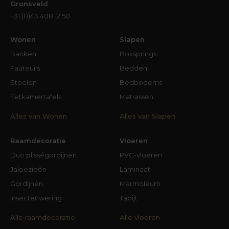
Gronsveld
+31 (0)43 408 12 50
Wonen
Slapen
Banken
Boxsprings
Fauteuils
Bedden
Stoelen
Bedbodems
Eetkamertafels
Matrassen
Alles van Wonen
Alles van Slapen
Raamdecoratie
Vloeren
Duo plisségordijnen
PVC-vloeren
Jaloezieën
Laminaat
Gordijnen
Marmoleum
Insectenwering
Tapijt
Alle raamdecoratie
Alle vloeren