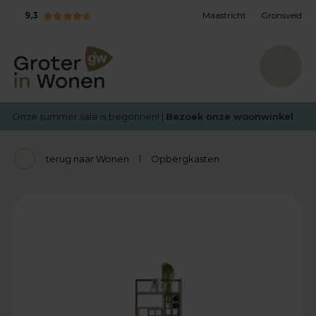
9,3
Maastricht
Gronsveld
Onze summer sale is begonnen! |
Bezoek onze woonwinkel
terug naar Wonen
Opbergkasten