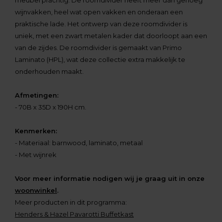
meubel prachtig. De roomdivider heeft meer dan genoeg
wijnvakken, heel wat open vakken en onderaan een
praktische lade. Het ontwerp van deze roomdivider is
uniek, met een zwart metalen kader dat doorloopt aan een
van de zijdes. De roomdivider is gemaakt van Primo
Laminato (HPL), wat deze collectie extra makkelijk te
onderhouden maakt.
Afmetingen:
- 70B x 35D x 190H cm.
Kenmerken:
- Materiaal: barnwood, laminato, metaal
- Met wijnrek
Voor meer informatie nodigen wij je graag uit in onze
woonwinkel
.
Meer producten in dit programma:
Henders & Hazel Pavarotti Buffetkast