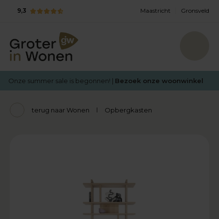
9,3
Maastricht
Gronsveld
Onze summer sale is begonnen! |
Bezoek onze woonwinkel
terug naar Wonen
Opbergkasten