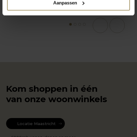
Aanpassen
1
2
3
4
Kom shoppen in één
van onze woonwinkels
Locatie Maastricht