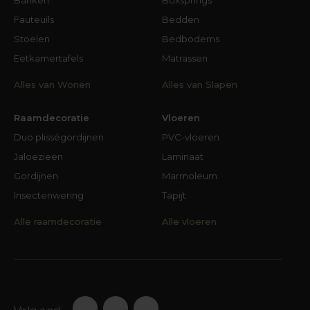
Fauteuils
Bedden
Stoelen
Bedbodems
Eetkamertafels
Matrassen
Alles van Wonen
Alles van Slapen
Raamdecoratie
Vloeren
Duo plisségordijnen
PVC-vloeren
Jaloezieën
Laminaat
Gordijnen
Marmoleum
Insectenwering
Tapijt
Alle raamdecoratie
Alle vloeren