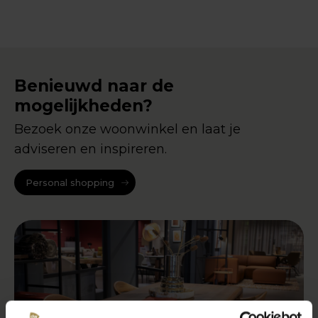
Benieuwd naar de
mogelijkheden?
Bezoek onze woonwinkel en laat je
adviseren en inspireren.
Personal shopping