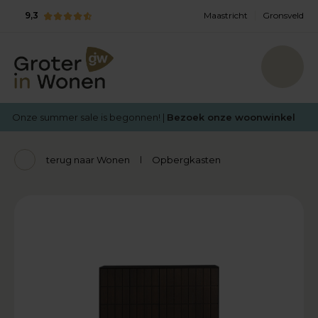
9,3
Maastricht
Gronsveld
Onze summer sale is begonnen! |
Bezoek onze woonwinkel
terug naar Wonen
Opbergkasten