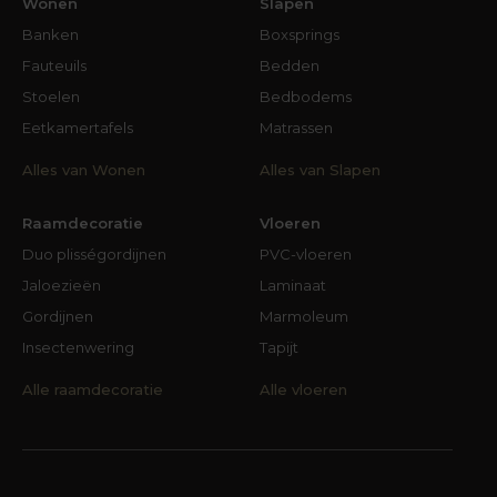
Wonen
Slapen
Banken
Boxsprings
Fauteuils
Bedden
Stoelen
Bedbodems
Eetkamertafels
Matrassen
Alles van Wonen
Alles van Slapen
Raamdecoratie
Vloeren
Duo plisségordijnen
PVC-vloeren
Jaloezieën
Laminaat
Gordijnen
Marmoleum
Insectenwering
Tapijt
Alle raamdecoratie
Alle vloeren