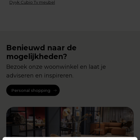
Dyyk Cubio Tv meubel
Benieuwd naar de
mogelijkheden?
Bezoek onze woonwinkel en laat je
adviseren en inspireren.
Personal shopping