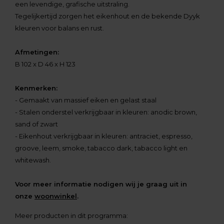
een levendige, grafische uitstraling.
Tegelijkertijd zorgen het eikenhout en de bekende Dyyk
kleuren voor balans en rust.
Afmetingen:
B 102 x D 46 x H 123
Kenmerken:
- Gemaakt van massief eiken en gelast staal
- Stalen onderstel verkrijgbaar in kleuren: anodic brown,
sand of zwart
- Eikenhout verkrijgbaar in kleuren: antraciet, espresso,
groove, leem, smoke, tabacco dark, tabacco light en
whitewash.
Voor meer informatie nodigen wij je graag uit in
onze
woonwinkel
.
Meer producten in dit programma: