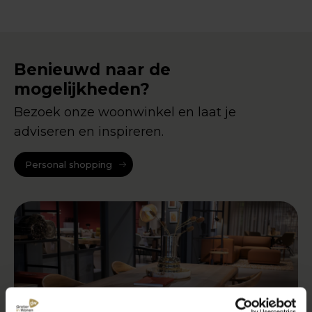
Benieuwd naar de
mogelijkheden?
Bezoek onze woonwinkel en laat je
adviseren en inspireren.
Personal shopping