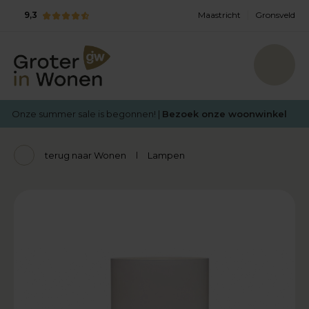
9,3
Maastricht
Gronsveld
Onze summer sale is begonnen! |
Bezoek onze woonwinkel
terug naar Wonen
Lampen