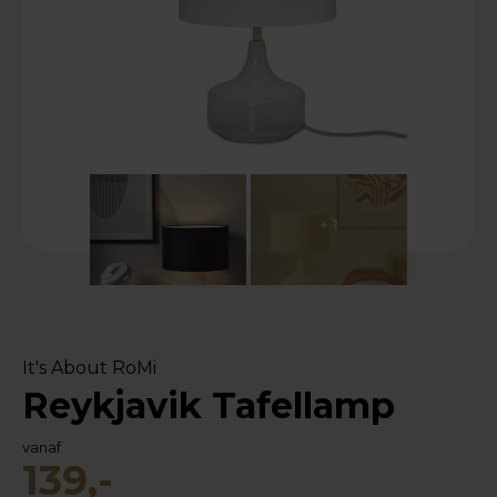
+ 1
It's About RoMi
Reykjavik Tafellamp
vanaf
139,-