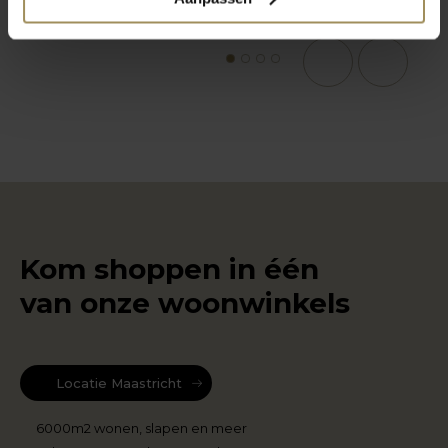
1
2
3
4
Kom shoppen in één
van onze woonwinkels
Locatie Maastricht
6000m2 wonen, slapen en meer