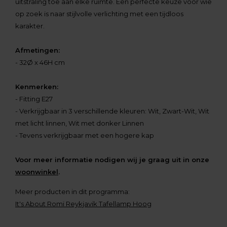
uitstraling toe aan elke ruimte. Een perfecte keuze voor wie
op zoek is naar stijlvolle verlichting met een tijdloos
karakter.
Afmetingen:
- 32
Ø
x 46H cm
Kenmerken:
- Fitting E27
- Verkrijgbaar in 3 verschillende kleuren: Wit, Zwart-Wit, Wit
met licht linnen, Wit met donker Linnen
- Tevens verkrijgbaar met een hogere kap
Voor meer informatie nodigen wij je graag uit in onze
woonwinkel
.
Meer producten in dit programma:
It's About Romi Reykjavik Tafellamp Hoog