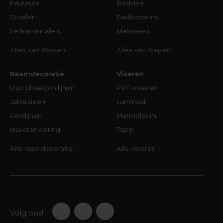
Fauteuils
Bedden
Stoelen
Bedbodems
Eetkamertafels
Matrassen
Alles van Wonen
Alles van Slapen
Raamdecoratie
Vloeren
Duo plisségordijnen
PVC-vloeren
Jaloezieën
Laminaat
Gordijnen
Marmoleum
Insectenwering
Tapijt
Alle raamdecoratie
Alle vloeren
Volg ons!