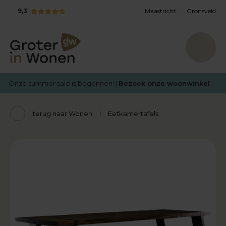
9,3
Maastricht
Gronsveld
Onze summer sale is begonnen! |
Bezoek onze woonwinkel
terug naar Wonen
Eetkamertafels