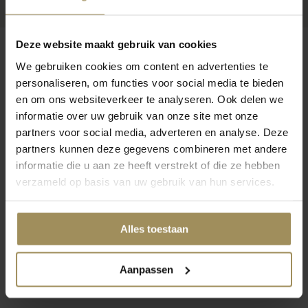
Deze website maakt gebruik van cookies
We gebruiken cookies om content en advertenties te
personaliseren, om functies voor social media te bieden
Op zoek naar meer inspiratie?
en om ons websiteverkeer te analyseren. Ook delen we
informatie over uw gebruik van onze site met onze
partners voor social media, adverteren en analyse. Deze
partners kunnen deze gegevens combineren met andere
informatie die u aan ze heeft verstrekt of die ze hebben
verzameld op basis van uw gebruik van hun services.
Salontafels
Bijzettafel
St
Alles toestaan
Aanpassen
1
2
3
4