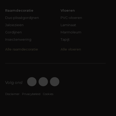
Raamdecoratie
Vloeren
Duo plisségordijnen
PVC-vloeren
Jaloezieën
Laminaat
Gordijnen
Marmoleum
Insectenwering
Tapijt
Alle raamdecoratie
Alle vloeren
Volg ons!
Disclaimer
Privacybeleid
Cookies