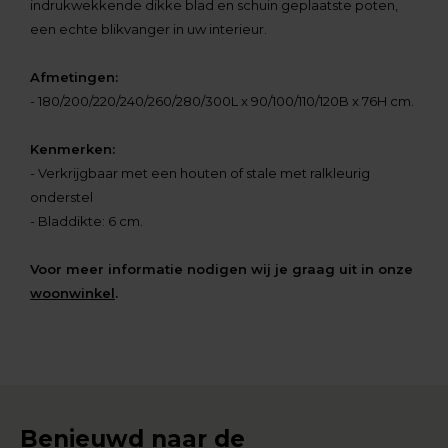
indrukwekkende dikke blad en schuin geplaatste poten,
een echte blikvanger in uw interieur.
Afmetingen:
- 180/200/220/240/260/280/300L x 90/100/110/120B x 76H cm.
Kenmerken:
- Verkrijgbaar met een houten of stale met ralkleurig
onderstel
- Bladdikte: 6 cm.
Voor meer informatie nodigen wij je graag uit in onze
woonwinkel
.
Benieuwd naar de