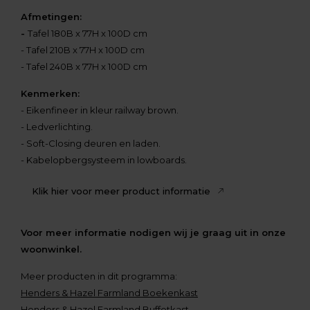
Afmetingen:
-
Tafel 180B x 77H x 100D cm
- Tafel 210B x 77H x 100D cm
- Tafel 240B x 77H x 100D cm
Kenmerken:
- Eikenfineer in kleur railway brown.
- Ledverlichting.
- Soft-Closing deuren en laden.
- Kabelopbergsysteem in lowboards.
Klik hier voor meer product informatie
Voor meer informatie nodigen wij je graag uit in onze
woonwinkel.
Meer producten in dit programma:
Henders & Hazel Farmland Boekenkast
Henders & Hazel Farmland Buffetkast