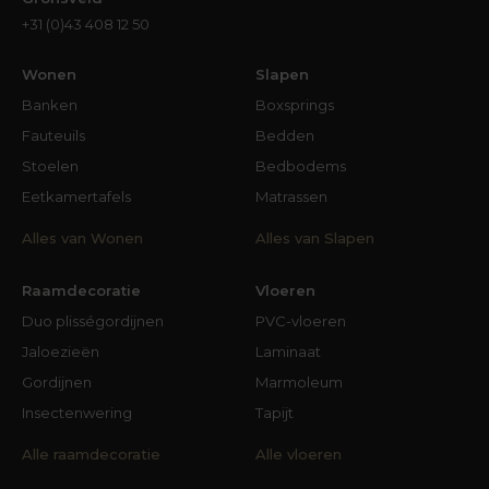
+31 (0)43 408 12 50
Wonen
Slapen
Banken
Boxsprings
Fauteuils
Bedden
Stoelen
Bedbodems
Eetkamertafels
Matrassen
Alles van Wonen
Alles van Slapen
Raamdecoratie
Vloeren
Duo plisségordijnen
PVC-vloeren
Jaloezieën
Laminaat
Gordijnen
Marmoleum
Insectenwering
Tapijt
Alle raamdecoratie
Alle vloeren