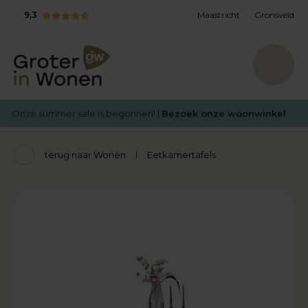
9,3
Maastricht
Gronsveld
Onze summer sale is begonnen! |
Bezoek onze woonwinkel
terug naar Wonen
Eetkamertafels