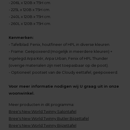
- 206L x 120B x 75H cm.
- 225L x 120B x 75H cm.
- 240L x 120B x 75H cm.
- 260L x 120B x 75H cm.
Kenmerken:
- Tafelblad: Fenix, houtfineer of HPL in diverse kleuren.
- Frame: Geëpoxeerd (mogelijk in meerdere kleuren) +
ingelegd Arpa Kér, Arpa Urban, Fenix of HPL Thunder
(overige materialen zijn niet toepasbaar op de poot).
- Optioneel: pootset van de Cloudy eettafel, geëpoxeerd.
Voor meer informatie nodigen wij U graag uit in onze
woonwinkel.
Meer producten in dit programma:
Bree's New World Twinny Salontafel
Bree's New World Twinny Butler Bijzettafel
Bree's New World Twinny Bijzettafel