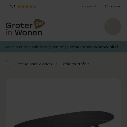
9,3
Maastricht
Gronsveld
Onze summer sale is begonnen! |
Bezoek onze woonwinkel
terug naar Wonen
Eetkamertafels