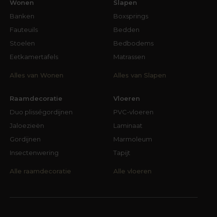
Wonen
Slapen
Banken
Boxsprings
Fauteuils
Bedden
Stoelen
Bedbodems
Eetkamertafels
Matrassen
Alles van Wonen
Alles van Slapen
Raamdecoratie
Vloeren
Duo plisségordijnen
PVC-vloeren
Jaloezieën
Laminaat
Gordijnen
Marmoleum
Insectenwering
Tapijt
Alle raamdecoratie
Alle vloeren