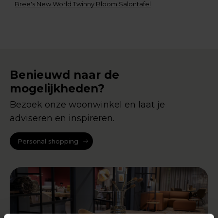
Bree's New World Twinny Bloom Salontafel
Benieuwd naar de
mogelijkheden?
Bezoek onze woonwinkel en laat je
adviseren en inspireren.
Personal shopping