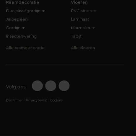
Raamdecoratie
Vloeren
Duo plisségordijnen
PVC-vloeren
Jaloezieën
Laminaat
Gordijnen
Marmoleum
Insectenwering
Tapijt
Alle raamdecoratie
Alle vloeren
Volg ons!
Disclaimer
Privacybeleid
Cookies