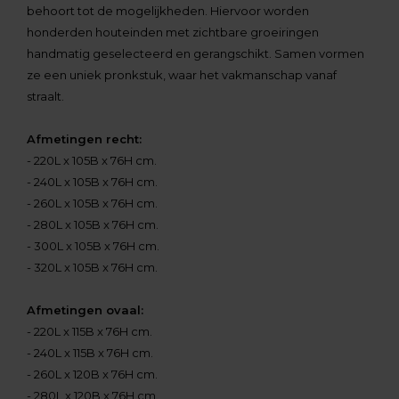
behoort tot de mogelijkheden. Hiervoor worden
honderden houteinden met zichtbare groeiringen
handmatig geselecteerd en gerangschikt. Samen vormen
ze een uniek pronkstuk, waar het vakmanschap vanaf
straalt.
Afmetingen recht:
- 220L x 105B x 76H cm.
- 240L x 105B x 76H cm.
- 260L x 105B x 76H cm.
- 280L x 105B x 76H cm.
- 300L x 105B x 76H cm.
- 320L x 105B x 76H cm.
Afmetingen ovaal:
- 220L x 115B x 76H cm.
- 240L x 115B x 76H cm.
- 260L x 120B x 76H cm.
- 280L x 120B x 76H cm.