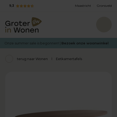
9,3
Maastricht
Gronsveld
Onze summer sale is begonnen! |
Bezoek onze woonwinkel
terug naar Wonen
Eetkamertafels