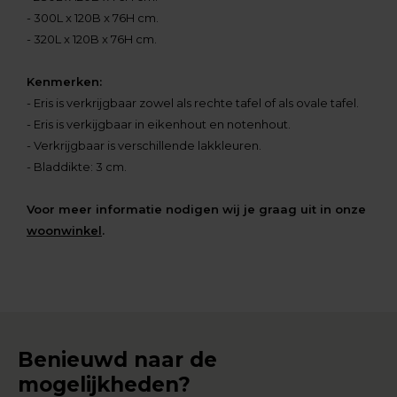
- 300L x 120B x 76H cm.
- 320L x 120B x 76H cm.
Kenmerken:
- Eris is verkrijgbaar zowel als rechte tafel of als ovale tafel.
- Eris is verkijgbaar in eikenhout en notenhout.
- Verkrijgbaar is verschillende lakkleuren.
- Bladdikte: 3 cm.
Voor meer informatie nodigen wij je graag uit in onze
woonwinkel
.
Benieuwd naar de
mogelijkheden?