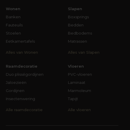
Wonen
Slapen
Banken
Boxsprings
Fauteuils
Bedden
Stoelen
Bedbodems
Eetkamertafels
Matrassen
Alles van Wonen
Alles van Slapen
Raamdecoratie
Vloeren
Duo plisségordijnen
PVC-vloeren
Jaloezieën
Laminaat
Gordijnen
Marmoleum
Insectenwering
Tapijt
Alle raamdecoratie
Alle vloeren