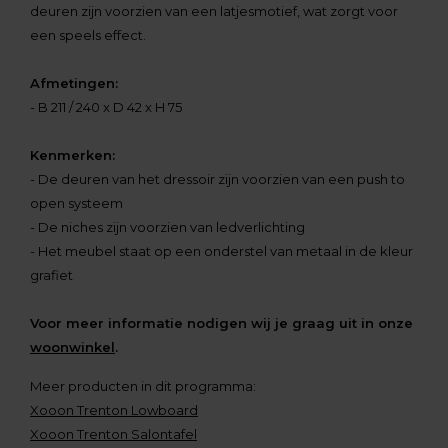
deuren zijn voorzien van een latjesmotief, wat zorgt voor
een speels effect.
Afmetingen:
- B 211 / 240 x D 42 x H 75
Kenmerken:
- De deuren van het dressoir zijn voorzien van een push to
open systeem
- De niches zijn voorzien van ledverlichting
- Het meubel staat op een onderstel van metaal in de kleur
grafiet
Voor meer informatie nodigen wij je graag uit in onze
woonwinkel
.
Meer producten in dit programma:
Xooon Trenton Lowboard
Xooon Trenton Salontafel