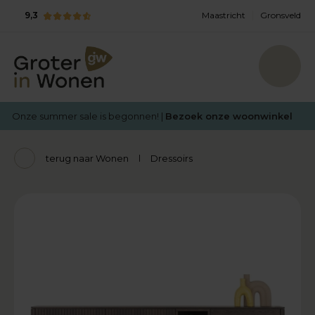
9,3
Maastricht
Gronsveld
Onze summer sale is begonnen! |
Bezoek onze woonwinkel
terug naar Wonen
Dressoirs