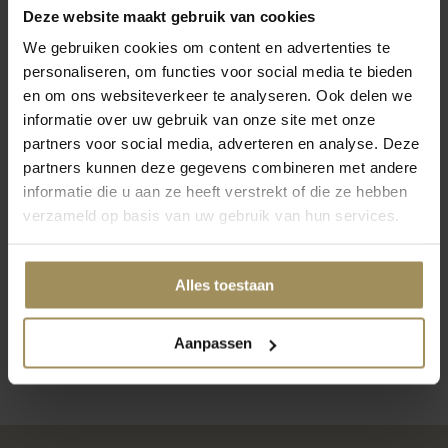
Deze website maakt gebruik van cookies
Op zoek naar meer inspiratie?
We gebruiken cookies om content en advertenties te
personaliseren, om functies voor social media te bieden
en om ons websiteverkeer te analyseren. Ook delen we
informatie over uw gebruik van onze site met onze
partners voor social media, adverteren en analyse. Deze
partners kunnen deze gegevens combineren met andere
informatie die u aan ze heeft verstrekt of die ze hebben
Salontafels
Opbergkasten
TV
verzameld op basis van uw gebruik van hun services.
Alles toestaan
1
2
3
4
Aanpassen