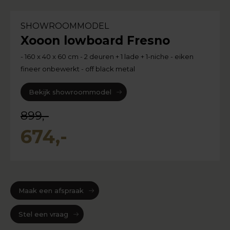
SHOWROOMMODEL
Xooon lowboard Fresno
- 160 x 40 x 60 cm - 2 deuren + 1 lade + 1-niche - eiken
fineer onbewerkt - off black metal
Bekijk showroommodel
899,-
674,-
Maak een afspraak
Stel een vraag