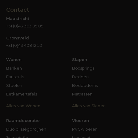
Contact
Maastricht
+31 (0)43 363 05 05
Gronsveld
+31 (0)43 408 12 50
Wonen
Slapen
Banken
Boxsprings
Fauteuils
Bedden
Stoelen
Bedbodems
Eetkamertafels
Matrassen
Alles van Wonen
Alles van Slapen
Raamdecoratie
Vloeren
Duo plisségordijnen
PVC-vloeren
Jaloezieën
Laminaat