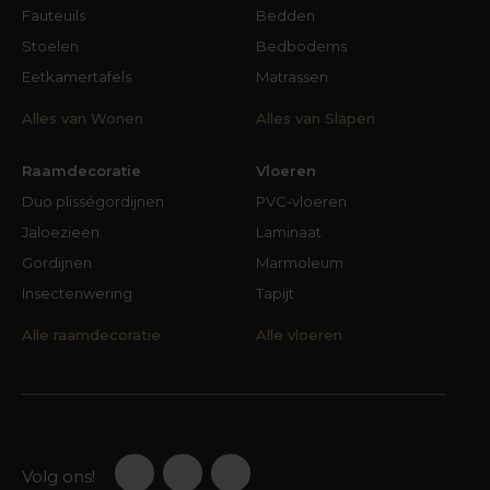
Fauteuils
Bedden
Stoelen
Bedbodems
Eetkamertafels
Matrassen
Alles van Wonen
Alles van Slapen
Raamdecoratie
Vloeren
Duo plisségordijnen
PVC-vloeren
Jaloezieën
Laminaat
Gordijnen
Marmoleum
Insectenwering
Tapijt
Alle raamdecoratie
Alle vloeren
Volg ons!