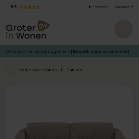
9,3
Maastricht
Gronsveld
Onze summer sale is begonnen! |
Bezoek onze woonwinkel
terug naar Wonen
Banken