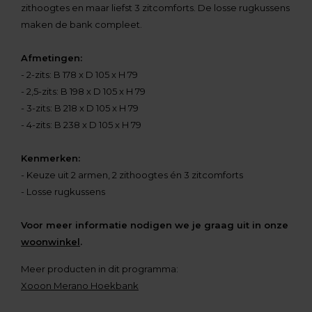
zithoogtes en maar liefst 3 zitcomforts. De losse rugkussens
maken de bank compleet.
Afmetingen:
- 2-zits: B 178 x D 105 x H 79
- 2,5-zits: B 198 x D 105 x H 79
- 3-zits: B 218 x D 105 x H 79
- 4-zits: B 238 x D 105 x H 79
Kenmerken:
- Keuze uit 2 armen, 2 zithoogtes én 3 zitcomforts
- Losse rugkussens
Voor meer informatie nodigen we je graag uit in onze
woonwinkel
.
Meer producten in dit programma:
Xooon Merano Hoekbank