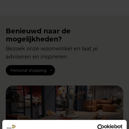
Benieuwd naar de
mogelijkheden?
Bezoek onze woonwinkel en laat je
adviseren en inspireren.
Personal shopping