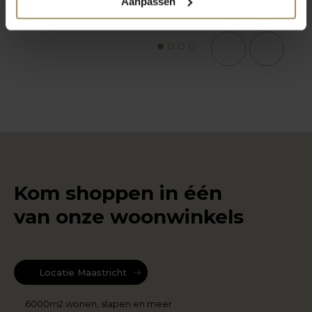
Aanpassen
1
2
3
4
Kom shoppen in één
van onze woonwinkels
Locatie Maastricht
6000m2 wonen, slapen en meer