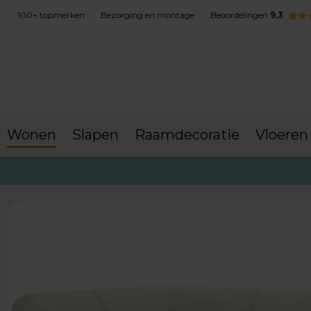
100+ topmerken
Bezorging en montage
Beoordelingen
9,3
Wonen
Slapen
Raamdecoratie
Vloeren
terug naar Wonen
Banken