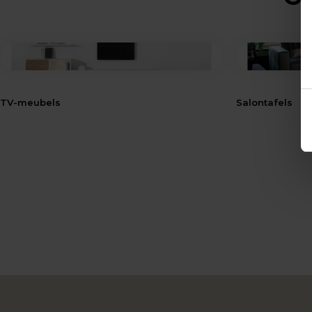
TV-meubels
Salontafels