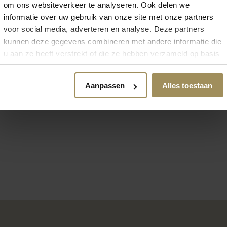
om ons websiteverkeer te analyseren. Ook delen we
informatie over uw gebruik van onze site met onze partners
voor social media, adverteren en analyse. Deze partners
kunnen deze gegevens combineren met andere informatie die
u aan ze heeft verstrekt of die ze hebben verzameld op basis
van uw gebruik van hun services.
Vloerkleden
Aanpassen
Alles toestaan