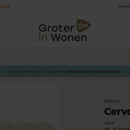
Klanten
Onze summer sale is begonnen! |
Bezoek onze woonwinkel
Xooon
Cerv
vanaf