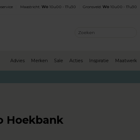
service
Maastricht
:
Wo
10u00 - 17u30
Gronsveld
:
Wo
10u00 - 17u30
Advies
Merken
Sale
Acties
Inspiratie
Maatwerk
o Hoekbank