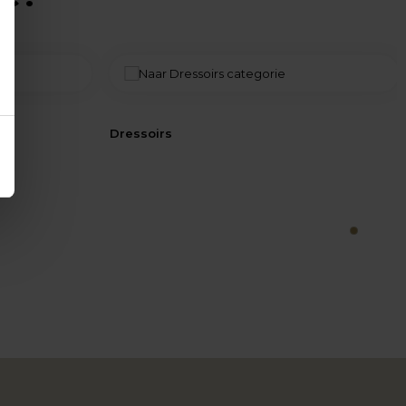
Dressoirs
1