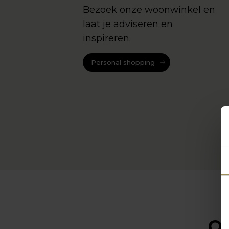
Bezoek onze woonwinkel en
laat je adviseren en
inspireren.
Personal shopping
Op