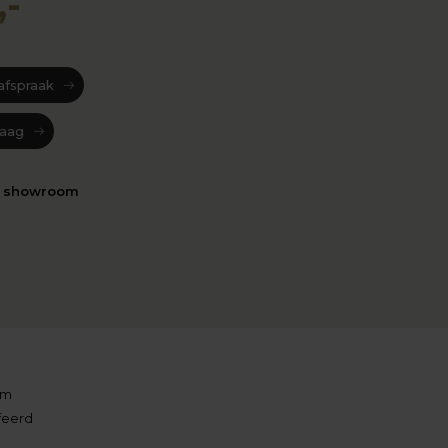
,-
afspraak
raag
n showroom
am
feerd