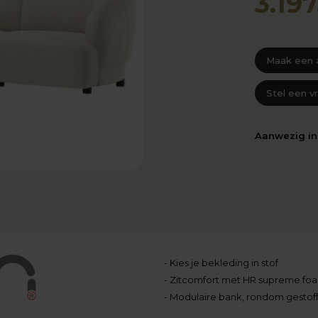
3.197
Maak een 
Stel een v
Aanwezig i
- Kies je bekleding in stof
- Zitcomfort met HR supreme fo
- Modulaire bank, rondom gestof