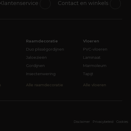
Klantenservice
Contact en winkels
Raamdecoratie
Vloeren
Duo plisségordijnen
PVC-vloeren
Jaloezieën
Laminaat
Gordijnen
Marmoleum
Insectenwering
Tapijt
n
Alle raamdecoratie
Alle vloeren
Disclaimer
Privacybeleid
Cookies