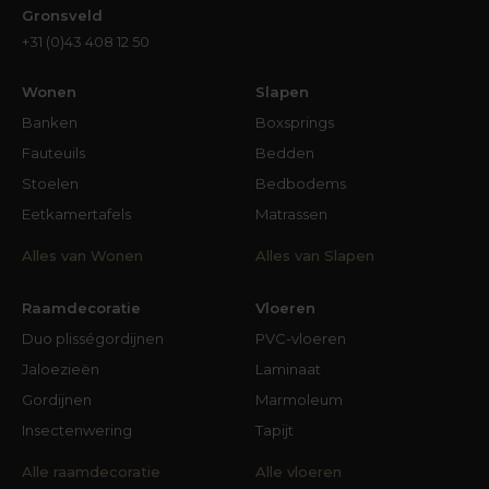
Gronsveld
+31 (0)43 408 12 50
Wonen
Slapen
Banken
Boxsprings
Fauteuils
Bedden
Stoelen
Bedbodems
Eetkamertafels
Matrassen
Alles van Wonen
Alles van Slapen
Raamdecoratie
Vloeren
Duo plisségordijnen
PVC-vloeren
Jaloezieën
Laminaat
Gordijnen
Marmoleum
Insectenwering
Tapijt
Alle raamdecoratie
Alle vloeren