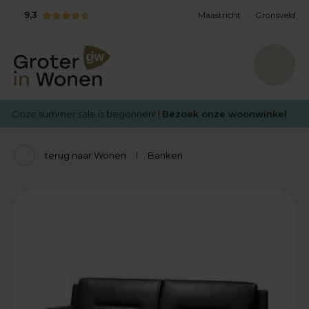
9,3
Maastricht
Gronsveld
Onze summer sale is begonnen! |
Bezoek onze woonwinkel
terug naar Wonen
Banken