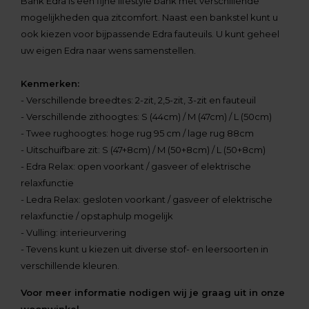
Bank Edra is een fijne lifestyle bank met verschillende
mogelijkheden qua zitcomfort. Naast een bankstel kunt u
ook kiezen voor bijpassende Edra fauteuils. U kunt geheel
uw eigen Edra naar wens samenstellen.
Kenmerken:
- Verschillende breedtes: 2-zit, 2,5-zit, 3-zit en fauteuil
- Verschillende zithoogtes: S (44cm) / M (47cm) / L (50cm)
- Twee rughoogtes: hoge rug 95 cm / lage rug 88cm
- Uitschuifbare zit: S (47+8cm) / M (50+8cm) / L (50+8cm)
- Edra Relax: open voorkant / gasveer of elektrische
relaxfunctie
- Ledra Relax: gesloten voorkant / gasveer of elektrische
relaxfunctie / opstaphulp mogelijk
- Vulling: interieurvering
- Tevens kunt u kiezen uit diverse stof- en leersoorten in
verschillende kleuren.
Voor meer informatie nodigen wij je graag uit in onze