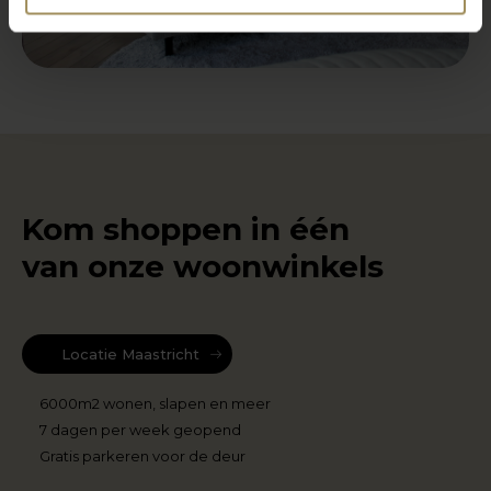
Kom shoppen in één
van onze woonwinkels
Locatie Maastricht
6000m2 wonen, slapen en meer
7 dagen per week geopend
Gratis parkeren voor de deur