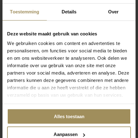
Benieuwd naar de
Toestemming
Details
Over
mogelijkheden?
Onze adviseurs helpen je graag jouw
perfecte slaapcomfort te vinden! Bezoek
Deze website maakt gebruik van cookies
onze woonwinkel, kom proefliggen en laat je
We gebruiken cookies om content en advertenties te
adviseren.
personaliseren, om functies voor social media te bieden
en om ons websiteverkeer te analyseren. Ook delen we
Slaapadvies
informatie over uw gebruik van onze site met onze
partners voor social media, adverteren en analyse. Deze
partners kunnen deze gegevens combineren met andere
informatie die u aan ze heeft verstrekt of die ze hebben
verzameld op basis van uw gebruik van hun services.
Alles toestaan
Aanpassen