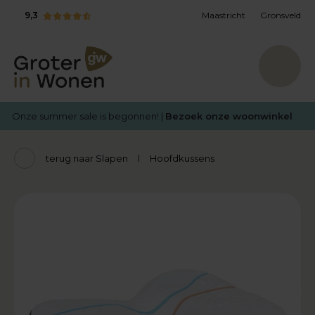
9,3
Maastricht
Gronsveld
Onze summer sale is begonnen! |
Bezoek onze woonwinkel
terug naar Slapen
Hoofdkussens