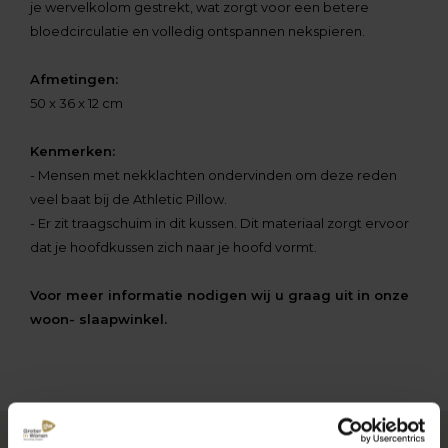
je wervelkolom gestrekt, wat zorgt voor een betere
bloedcirculatie en volledig ontspannen nekspieren.
Afmetingen:
50 x 36 x 12 cm
Kenmerken:
- Mensen met nekklachten ondervinden om deze reden
veel baat bij de Athletic Pillow.
- Er zit traagschuim in dit kussen. Dit materiaal zorgt ervoor
dat je hoofdkussen zich naar je hoofd vormt.
Voor meer informatie nodigen wij u graag uit in onze
woon- slaapwinkel.