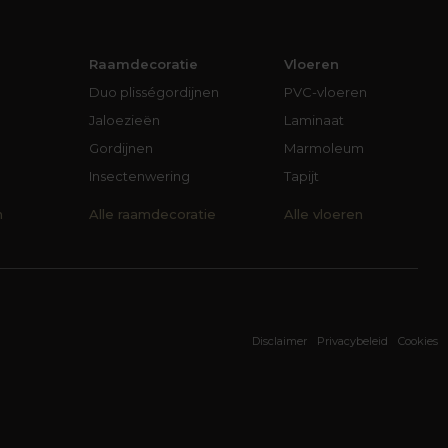
Raamdecoratie
Vloeren
Duo plisségordijnen
PVC-vloeren
Jaloezieën
Laminaat
Gordijnen
Marmoleum
Insectenwering
Tapijt
n
Alle raamdecoratie
Alle vloeren
Disclaimer
Privacybeleid
Cookies