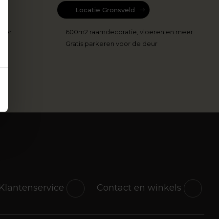
Locatie Gronsveld
meer
600m2 raamdecoratie, vloeren en meer
Gratis parkeren voor de deur
r
Klantenservice
Contact en winkels