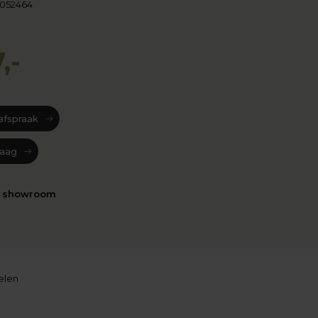
0052464
,-
afspraak
raag
n showroom
elen