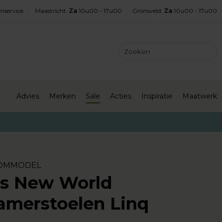
nservice
Maastricht
:
Za
10u00 - 17u00
Gronsveld
:
Za
10u00 - 17u00
Advies
Merken
Sale
Acties
Inspiratie
Maatwerk
OMMODEL
's New World
amerstoelen Linq