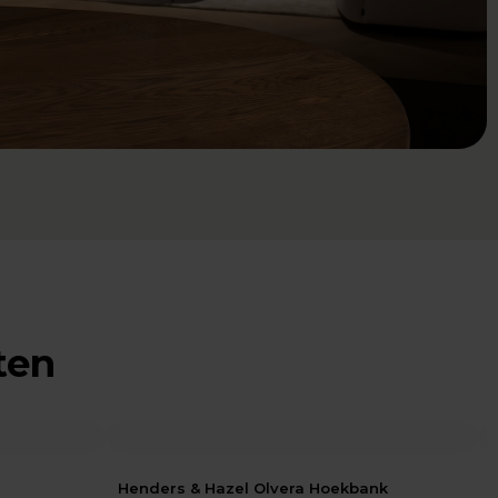
ten
Henders & Hazel Olvera Hoekbank
X