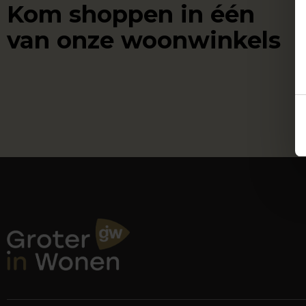
Kom shoppen in één
van onze woonwinkels