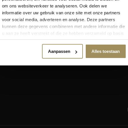
om ons websiteverkeer te analyseren. Ook delen we
Locatie Maastricht
informatie over uw gebruik van onze site met onze partners
6000m2 wonen, slapen en 
voor social media, adverteren en analyse. Deze partners
7 dagen per week geopend
kunnen deze gegevens combineren met andere informatie die
Gratis parkeren voor de deu
u aan ze heeft verstrekt of die ze hebben verzameld op basis
van uw gebruik van hun services.
Aanpassen
Alles toestaan