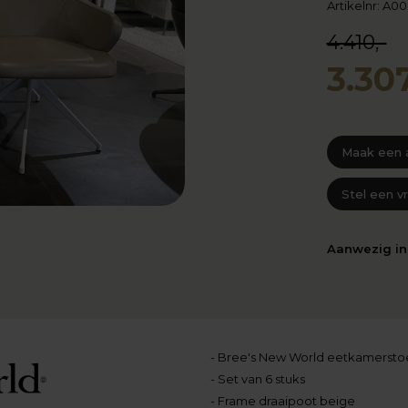
Artikelnr: A0
4.410,-
3.307
Maak een 
Stel een v
Aanwezig i
- Bree's New World eetkamersto
- Set van 6 stuks
- Frame draaipoot beige