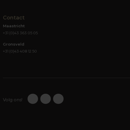
Contact
Maastricht
+31 (0)43 363 05 05
Gronsveld
+31 (0)43 408 12 50
Volg ons!