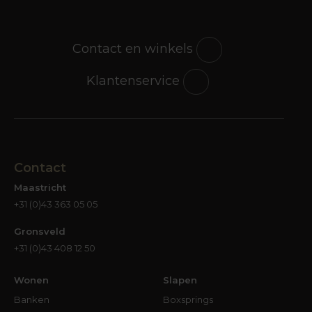
zonder twijfel de tafel waar jij blij van wordt.
Industrieel, Scandinavisch, modern of landelijk; bij
iedere stijl is een tafel te vinden. Heb jij al helder
Contact en winkels
voor ogen welke stijl in jouw interieur de
boventoon voert? Dan kun je al aardig gericht te
Klantenservice
werk gaan. Maar het kan natuurlijk ook zo zijn dat
in jouw interieur niet per se sprake is van één
interieurstijl. Daar is helemaal niets mis mee; we
hebben niet allemaal een interieur uit een
boekje of een woonprogramma. Gelukkig maar…
Contact
Waar je bij de aanschaf van een salontafel naar
Maastricht
kunt kijken, zijn de kleuren en materialen van
+31 (0)43 363 05 05
meubels en accessoires die bij de tafel in de
buurt staan. Ook de kleur van vloer en muren
Gronsveld
kunnen van invloed zijn op de keuzes die je gaat
+31 (0)43 408 12 50
maken. Heb je bijvoorbeeld een donkere
tegelvloer, een eikenhouten vloer of ligt er
Wonen
Slapen
kleurige vloerbedekking in je woonkamer? Het
Banken
Boxsprings
voordeel van die donkere vloer is dat er heel