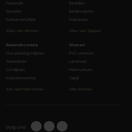
Fauteuils
Bedden
veel materialen en kleuren tafels bij passen. Een
Stoelen
Bedbodems
houtkleurige tafel op een houten vloer vergt iets
meer ‘denkwerk’. Twee kleuren of soorten hout
Eetkamertafels
Matrassen
kunnen elkaar perfect aanvullen, maar ook
Alles van Wonen
Alles van Slapen
vloeken. Onze interieurstylisten stellen hun
expertise en ervaring graag aan jou ter
Raamdecoratie
Vloeren
beschikking.
Duo plisségordijnen
PVC-vloeren
Beslissen maar…
Jaloezieën
Laminaat
Een salontafel (of een kast, een bank, een bed of
Gordijnen
Marmoleum
een fauteuil) schaf je waarschijnlijk niet wekelijks
Insectenwering
Tapijt
of maandelijks nieuw aan. We gebruiken die
Alle raamdecoratie
Alle vloeren
meubelen al snel meerdere jaren. Bij de aanschaf
ervan moeten we dus enigszins weloverwogen
te werk gaan. Als het meubel er eenmaal staat,
doen we er niet ‘even’ afstand van. Er zullen
keuzes gemaakt moeten worden. We noemden
al de stijl die bij je past. Hou je van een stoere
Volg ons!