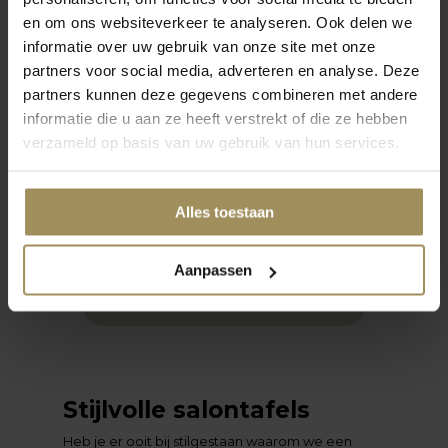
en om ons websiteverkeer te analyseren. Ook delen we
informatie over uw gebruik van onze site met onze
partners voor social media, adverteren en analyse. Deze
august
partners kunnen deze gegevens combineren met andere
Back
informatie die u aan ze heeft verstrekt of die ze hebben
natu
verzameld op basis van uw gebruik van hun services.
oktober 2023
Slim indelen: zó lijkt
jouw kleine
Alles toestaan
woonkamer groter
Aanpassen
Stijlvolle salontafels
Heb je er ooit bij stilgestaan waarom we een