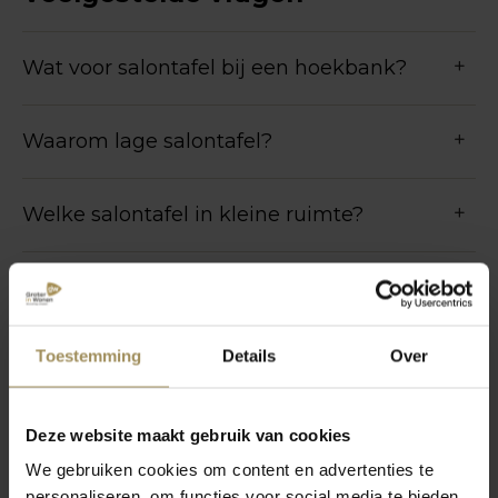
Wat voor salontafel bij een hoekbank?
Waarom lage salontafel?
Welke salontafel in kleine ruimte?
Welke salontafel bij lange bank?
Toestemming
Details
Over
Meer vragen
Deze website maakt gebruik van cookies
We gebruiken cookies om content en advertenties te
personaliseren, om functies voor social media te bieden