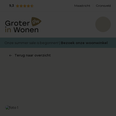
9,3
Maastricht
Gronsveld
Onze summer sale is begonnen! |
Bezoek onze woonwinkel
Terug naar overzicht