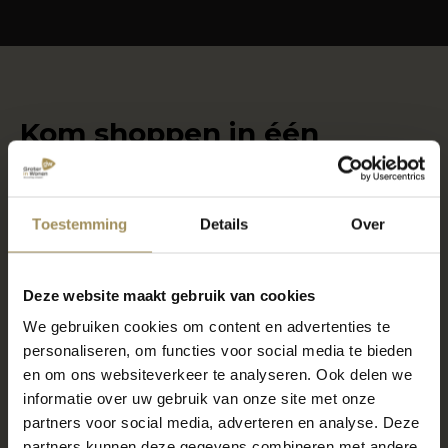
Kom shoppen in één
van onze woonwinkels
Toestemming
Details
Over
Locatie Maastricht
6000m2 wonen, slapen en meer
Deze website maakt gebruik van cookies
7 dagen per week geopend
We gebruiken cookies om content en advertenties te
Gratis parkeren voor de deur
personaliseren, om functies voor social media te bieden
en om ons websiteverkeer te analyseren. Ook delen we
informatie over uw gebruik van onze site met onze
Locatie Gronsveld
partners voor social media, adverteren en analyse. Deze
partners kunnen deze gegevens combineren met andere