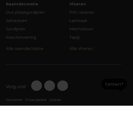
Raamdecoratie
Vloeren
Duo plisségordijnen
PVC-vloeren
Jaloezieën
Laminaat
Gordijnen
Marmoleum
Insectenwering
Tapijt
Alle raamdecoratie
Alle vloeren
Contact?
Volg ons!
Disclaimer
Privacybeleid
Cookies