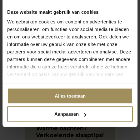
Deze website maakt gebruik van cookies
Wat voor matras is goed voor je rug?
We gebruiken cookies om content en advertenties te
personaliseren, om functies voor social media te bieden
en om ons websiteverkeer te analyseren. Ook delen we
Meer vragen
informatie over uw gebruik van onze site met onze
partners voor social media, adverteren en analyse. Deze
partners kunnen deze gegevens combineren met andere
informatie die u aan ze heeft verstrekt of die ze hebben
verzameld op basis van uw gebruik van hun services.
Alles toestaan
Aanpassen
augustus 2024
april 2
Warme nachten?
Verkoelende slaaptips!
en
Het 