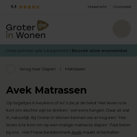
9,3
Maastricht
Gronsveld
Onze summer sale is begonnen! |
Bezoek onze woonwinkel
terug naar Slapen
Matrassen
Avek Matrassen
Op tegeltjes in keukens of wc’s zie je de tekst ‘Het leven is te
kort om slechte wijn te drinken.’ wel eens hangen. Daar zit wat
in, natuurlijk. Bij Groter in Wonen kennen we er nog een: ‘Het
leven is te kort om op een matige matras te slapen.’ Past beter
bij ons… Het Friese beddenmerk
Avek
maakt al tientallen