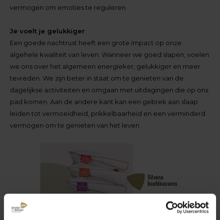
vermogen om emoties te reguleren.
Je voelt je gelukkiger
Een goede nachtrust heeft een grote impact op onze
algehele kwaliteit van leven. Wanneer we goed slapen, voelen
we ons over het algemeen energieker, gelukkiger en meer
tevreden. We zijn beter in staat om te genieten van de
dagelijkse activiteiten en omgaan met uitdagingen die op ons
pad komen. Aan de andere kant kan een gebrek aan slaap
leiden tot vermoeidheid, prikkelbaarheid en een verminderd
vermogen om te genieten van het leven.