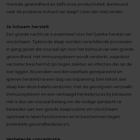
mentale gesteldheid en zelfs onze productiviteit. Benieuwd
naar de positieve invloed van slaap? Lees dan snel verder…
Je lichaam herstelt
Een goede nachtrust is essentieel voor het fysieke herstel van
ons lichaam. Tijdens de slaap worden verschillende processen
in gang gezet die cruciaal zijn voor het behoud van een goede
gezondheid. Het immuunsysteem wordt versterkt, waardoor
we beter beschermd zijn tegen ziekten en infecties die op de
loer liggen. Bovendien worden weefsels gerepareerd en
spieren hersteld na een dag van inspanning. Een tekort aan
slaap kan deze balans verstoren, met als gevolg een verzwakt
immuunsysteem en een vertraagd herstelproces bij blessures.
Het is dus van cruciaal belang om de nodige aandacht te
besteden aan een goede slaaproutine om ons lichaam
optimaal te laten functioneren en te beschermen tegen
potentiële gezondheidsrisico's.
Verbeterde concentratie