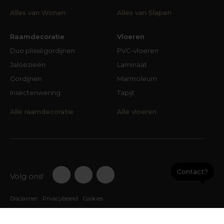
Alles van Wonen
Alles van Slapen
Raamdecoratie
Vloeren
Duo plisségordijnen
PVC-vloeren
Jaloezieën
Laminaat
Gordijnen
Marmoleum
Insectenwering
Tapijt
Alle raamdecoratie
Alle vloeren
Contact?
Volg ons!
Disclaimer
Privacybeleid
Cookies