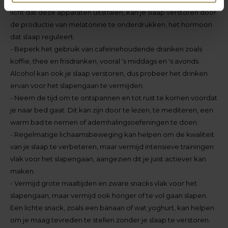
licht dat deze apparaten uitstralen, kan je slaap verstoren door
de productie van melatonine te onderdrukken, het hormoon
dat slaap reguleert.
- Beperk het gebruik van cafeïnehoudende dranken zoals
koffie, thee en frisdranken, vooral 's middags en 's avonds.
Alcohol kan ook je slaap verstoren, dus probeer het drinken
ervan voor het slapengaan te vermijden.
- Neem de tijd om te ontspannen en tot rust te komen voordat
je naar bed gaat. Dit kan zijn door te lezen, te mediteren, een
warm bad te nemen of ademhalingsoefeningen te doen.
- Regelmatige lichaamsbeweging kan helpen om de kwaliteit
van je slaap te verbeteren, maar vermijd intensieve trainingen
vlak voor het slapengaan, aangezien dit je juist actiever kan
maken.
- Vermijd grote maaltijden en zware snacks vlak voor het
slapengaan, maar vermijd ook honger of te vol gaan slapen.
Een lichte snack, zoals een banaan of wat yoghurt, kan helpen
om je maag tevreden te stellen zonder je slaap te verstoren.