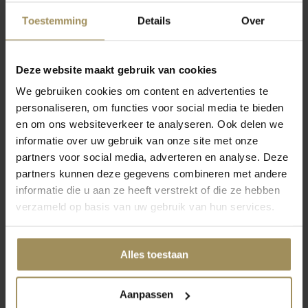
Toestemming
Details
Over
Kortom, het belang van een goede nachtrust kan niet genoeg
Deze website maakt gebruik van cookies
worden benadrukt. Het heeft een grote invloed op onze
We gebruiken cookies om content en advertenties te
fysieke gezondheid, mentale gesteldheid, productiviteit en
personaliseren, om functies voor social media te bieden
algehele kwaliteit van leven. Door te investeren in onze slaap,
en om ons websiteverkeer te analyseren. Ook delen we
investeren we in onze gezondheid en welzijn op de lange
informatie over uw gebruik van onze site met onze
termijn.
partners voor social media, adverteren en analyse. Deze
partners kunnen deze gegevens combineren met andere
Wist je dat een goede nachtrust eigenlijk al overdag begint?
informatie die u aan ze heeft verstrekt of die ze hebben
Bjorn deelt enkele tips waar jij rekening mee kunt houden:
verzameld op basis van uw gebruik van hun services.
- Probeer elke dag op hetzelfde tijdstip naar bed te gaan en
op te staan, zelfs in het weekend.
- Zorg voor een comfortabele en rustige slaapomgeving. Dit
Alles toestaan
betekent een koele, donkere en stille kamer met een
comfortabel matras en kussens.
- Beperk het gebruik van smartphones, tablets, computers en
Aanpassen
televisies minstens een uur voordat je gaat slapen. Het blauwe