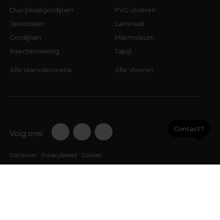
Duo plisségordijnen
PVC-vloeren
Jaloezieën
Laminaat
Gordijnen
Marmoleum
Insectenwering
Tapijt
Alle raamdecoratie
Alle vloeren
Contact?
Volg ons!
Disclaimer
Privacybeleid
Cookies