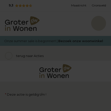
9,3
Maastricht
Gronsveld
Onze summer sale is begonnen! |
Bezoek onze woonwinkel
terug naar Acties
*
Deze actie is geldig t/m !