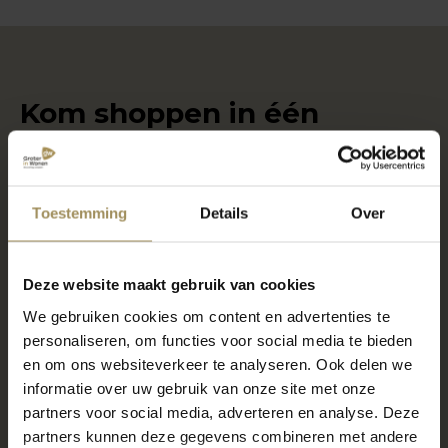
Kom shoppen in één
van onze woonwinkels
Toestemming
Details
Over
Locatie Maastricht
6000m2 wonen, slapen en meer
Deze website maakt gebruik van cookies
7 dagen per week geopend
We gebruiken cookies om content en advertenties te
Gratis parkeren voor de deur
personaliseren, om functies voor social media te bieden
en om ons websiteverkeer te analyseren. Ook delen we
informatie over uw gebruik van onze site met onze
Locatie Gronsveld
partners voor social media, adverteren en analyse. Deze
600m2 raamdecoratie, vloeren en meer
partners kunnen deze gegevens combineren met andere