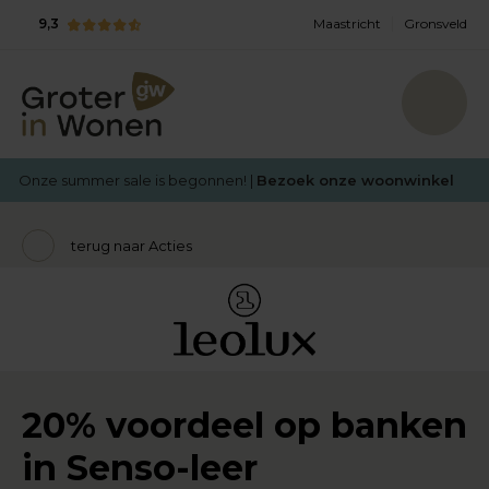
9,3
Maastricht
Gronsveld
Onze summer sale is begonnen! |
Bezoek onze woonwinkel
terug naar Acties
20% voordeel op banken
in Senso-leer