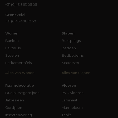
+31 (0)43 363 05 05
Gronsveld
+31 (0)43 408 12 50
Wonen
Slapen
Banken
Boxsprings
Fauteuils
Bedden
Stoelen
Bedbodems
Eetkamertafels
Matrassen
Alles van Wonen
Alles van Slapen
Raamdecoratie
Vloeren
Duo plisségordijnen
PVC-vloeren
Jaloezieën
Laminaat
Gordijnen
Marmoleum
Insectenwering
Tapijt