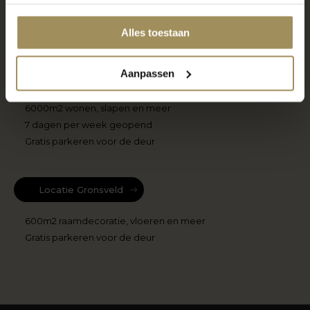
van onze woonwinkels
Alles toestaan
Aanpassen
Locatie Maastricht
6000m2 wonen, slapen en meer
7 dagen per week geopend
Gratis parkeren voor de deur
Locatie Gronsveld
600m2 raamdecoratie, vloeren en meer
Gratis parkeren voor de deur