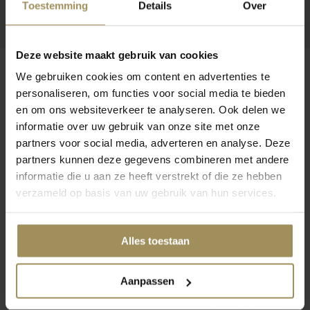
Toestemming
Details
Over
Deze website maakt gebruik van cookies
We gebruiken cookies om content en advertenties te
personaliseren, om functies voor social media te bieden
en om ons websiteverkeer te analyseren. Ook delen we
Op zoek naar meer inspiratie?
informatie over uw gebruik van onze site met onze
partners voor social media, adverteren en analyse. Deze
partners kunnen deze gegevens combineren met andere
informatie die u aan ze heeft verstrekt of die ze hebben
verzameld op basis van uw gebruik van hun services.
Eetkamertafels
Eetkamerbanken
Ba
Alles toestaan
Aanpassen
1
2
3
4