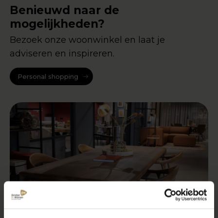
Benieuwd naar de
mogelijkheden?
Bezoek onze woonwinkel en laat je
adviseren en inspireren.
Personal shopping