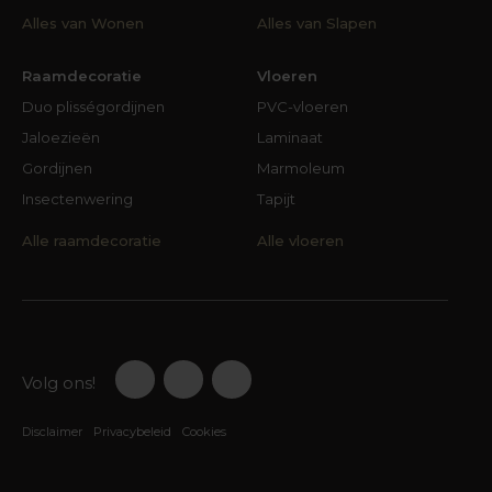
Alles van Wonen
Alles van Slapen
Raamdecoratie
Vloeren
Duo plisségordijnen
PVC-vloeren
Jaloezieën
Laminaat
Gordijnen
Marmoleum
Insectenwering
Tapijt
Alle raamdecoratie
Alle vloeren
Volg ons!
Disclaimer
Privacybeleid
Cookies