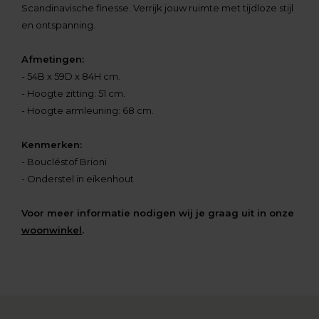
Scandinavische finesse. Verrijk jouw ruimte met tijdloze stijl
en ontspanning.
Afmetingen:
- 54B x 59D x 84H cm.
- Hoogte zitting: 51 cm.
- Hoogte armleuning: 68 cm.
Kenmerken:
- Boucléstof Brioni
- Onderstel in eikenhout
Voor meer informatie nodigen wij je graag uit in onze
woonwinkel
.