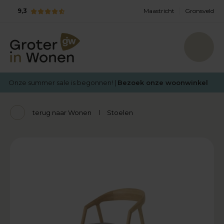
9,3
Maastricht
Gronsveld
Onze summer sale is begonnen! |
Bezoek onze woonwinkel
terug naar Wonen
Stoelen