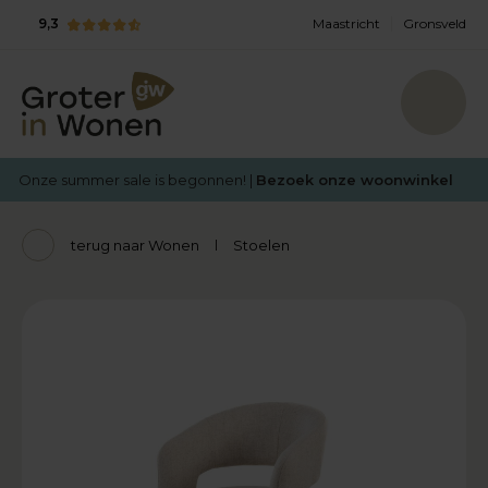
9,3
Maastricht
Gronsveld
Onze summer sale is begonnen! |
Bezoek onze woonwinkel
terug naar Wonen
Stoelen