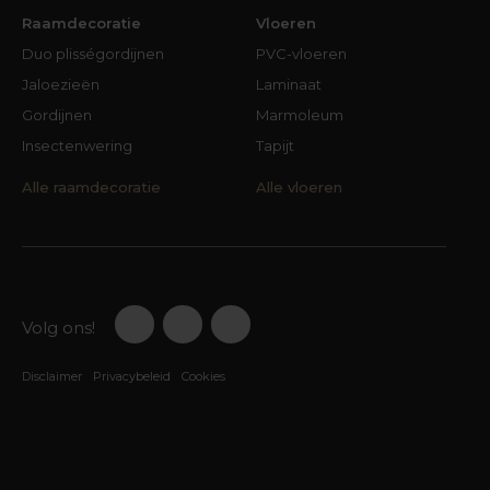
Raamdecoratie
Vloeren
Duo plisségordijnen
PVC-vloeren
Jaloezieën
Laminaat
Gordijnen
Marmoleum
Insectenwering
Tapijt
Alle raamdecoratie
Alle vloeren
Volg ons!
Disclaimer
Privacybeleid
Cookies