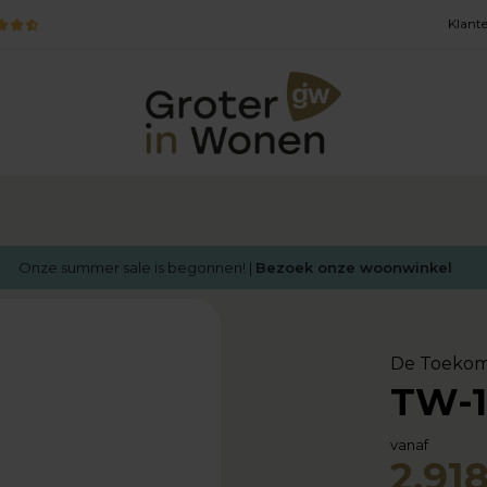
Klante
Onze summer sale is begonnen! |
Bezoek onze woonwinkel
De Toekom
TW-1
vanaf
2.918