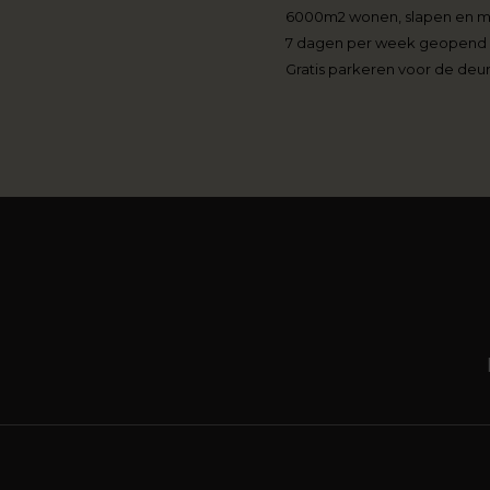
6000m2 wonen, slapen en 
7 dagen per week geopend
Gratis parkeren voor de deu