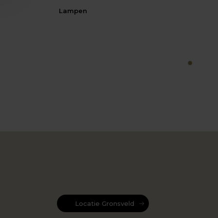
Lampen
1
Locatie Gronsveld