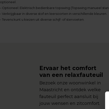
optioneel.
- Optioneel: Elektrisch bedienbare topswing (Topswing manueel stan
- Verkrijgbaar in diverse stof en leersoorten in verschillende kleuren.
- Tevens kunt u kiezen uit diverse schijf- of stervoeten.
Ervaar het comfort
van een relaxfauteuil
Bezoek onze woonwinkel in
Maastricht en ontdek welke
fauteuil perfect aansluit bij
jouw wensen en zitcomfort.