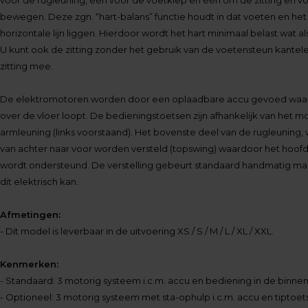
bewegen. Deze zgn. “hart-balans” functie houdt in dat voeten en het
horizontale lijn liggen. Hierdoor wordt het hart minimaal belast wat 
U kunt ook de zitting zonder het gebruik van de voetensteun kantelen
zitting mee.
De elektromotoren worden door een oplaadbare accu gevoed waard
over de vloer loopt. De bedieningstoetsen zijn afhankelijk van het m
armleuning (links voorstaand). Het bovenste deel van de rugleuning, 
van achter naar voor worden versteld (topswing) waardoor het hoofd
wordt ondersteund. De verstelling gebeurt standaard handmatig maar
dit elektrisch kan.
Afmetingen:
- Dit model is leverbaar in de uitvoering XS / S / M / L / XL / XXL.
Kenmerken:
- Standaard: 3 motorig systeem i.c.m. accu en bediening in de binne
- Optioneel: 3 motorig systeem met sta-ophulp i.c.m. accu en tiptoets