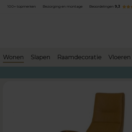
100+ topmerken
Bezorging en montage
Beoordelingen
9,3
Wonen
Slapen
Raamdecoratie
Vloeren
terug naar Wonen
Relaxfauteuils