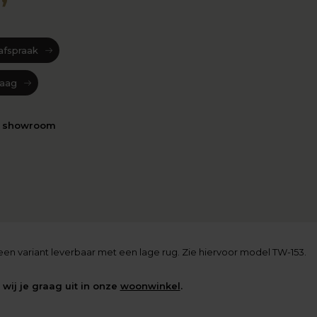
afspraak
raag
n showroom
 een variant leverbaar met een lage rug. Zie hiervoor model TW-153.
wij je graag uit in onze
woonwinkel
.