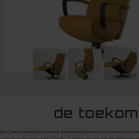
Een Twice relaxfauteuil wordt standaard geleverd met elektrische b
voor de rugleuning, één voor de voetklep en één om de zitting en voe