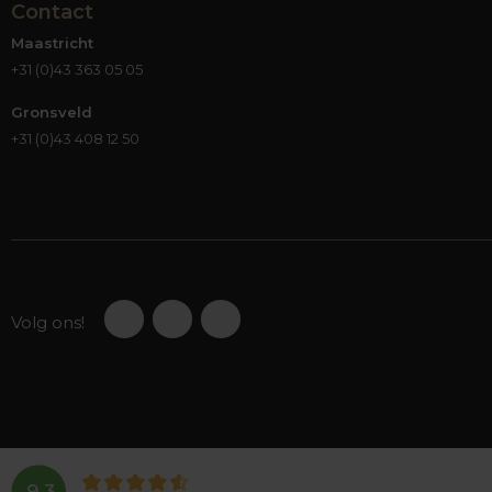
Contact
Maastricht
+31 (0)43 363 05 05
Gronsveld
+31 (0)43 408 12 50
Volg ons!
9,3