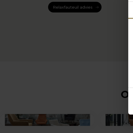
Relaxfauteuil advies
Op