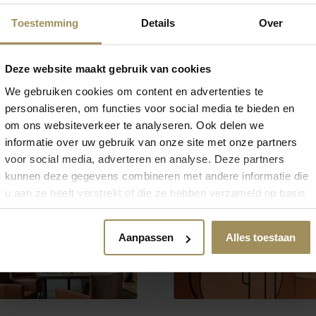
Toestemming
Details
Over
Deze website maakt gebruik van cookies
We gebruiken cookies om content en advertenties te
personaliseren, om functies voor social media te bieden en
om ons websiteverkeer te analyseren. Ook delen we
informatie over uw gebruik van onze site met onze partners
voor social media, adverteren en analyse. Deze partners
kunnen deze gegevens combineren met andere informatie die
u aan ze heeft verstrekt of die ze hebben verzameld op basis
van uw gebruik van hun services.
 zoek naar meer inspirat
Aanpassen
Alles toestaan