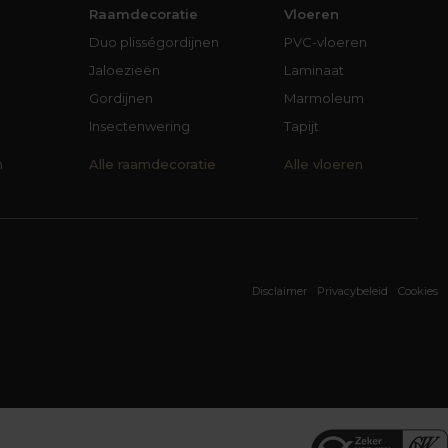
Raamdecoratie
Vloeren
Duo plisségordijnen
PVC-vloeren
Jaloezieën
Laminaat
Gordijnen
Marmoleum
Insectenwering
Tapijt
n
Alle raamdecoratie
Alle vloeren
Disclaimer
Privacybeleid
Cookies