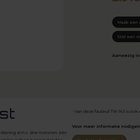
Maak een 
Stel een v
Aanwezig i
- Van deze fauteuil TW-143 is ook
Voor meer informatie nodigen 
ediening d.m.v. drie motoren; één
tklep in "hart-balans" stand te