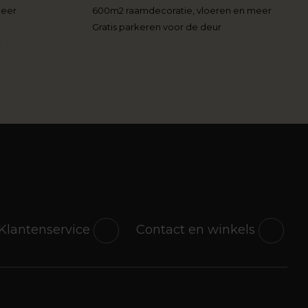
meer
600m2 raamdecoratie, vloeren en meer
Gratis parkeren voor de deur
r
Klantenservice
Contact en winkels