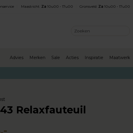
nservice
Maastricht
:
Za
10u00 - 17u00
Gronsveld
:
Za
10u00 - 17u00
Advies
Merken
Sale
Acties
Inspiratie
Maatwerk
st
43 Relaxfauteuil
,-