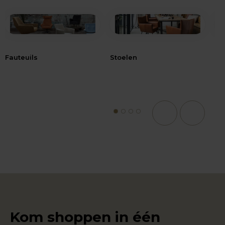
Fauteuils
Stoelen
Bij
1
2
3
4
Kom shoppen in één