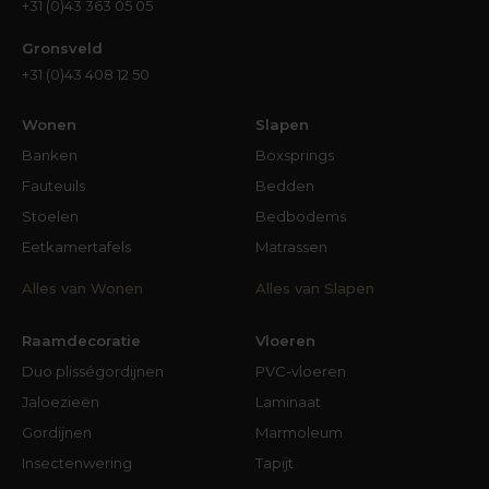
+31 (0)43 363 05 05
Gronsveld
+31 (0)43 408 12 50
Wonen
Slapen
Banken
Boxsprings
Fauteuils
Bedden
Stoelen
Bedbodems
Eetkamertafels
Matrassen
Alles van Wonen
Alles van Slapen
Raamdecoratie
Vloeren
Duo plisségordijnen
PVC-vloeren
Jaloezieën
Laminaat
Gordijnen
Marmoleum
Insectenwering
Tapijt