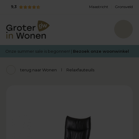
9,3
Maastricht
Gronsveld
Onze summer sale is begonnen! |
Bezoek onze woonwinkel
terug naar Wonen
Relaxfauteuils