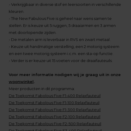
- Verkrijgbaar in diverse stof en leersoorten in verschillende
kleuren.
- The New Fabulous Five is geheel naar wens samen te
stellen. Er is keuze uit 5 ruggen, 5 draaiarmen en 3 armen
met doorlopende zijden.
- De metalen arm is leverbaar in RVS en zwart metaal.
- Keuze uit handmatige verstelling, een 2 motorig systeem
en een twee motorig systeem i.c.m. een sta-op functie.
- Verder is er keuze uit 15 voeten voor de draaifauteuils.
Voor meer informatie nodigen wij je graag uit in onze
woonwinkel
.
Meer producten in dit programma:
De Toekomst Fabolous Five F1-400 Relaxfauteuil
De Toekomst Fabolous Five F1-100 Relaxfauteuil
De Toekomst Fabolous Five F1-300 Relaxfauteuil
De Toekomst Fabolous Five F2-100 Relaxfauteuil
De Toekomst Fabolous Five F2-500 Relaxfauteuil
De Toekomst Fabolous Five F3-400 Relaxfauteuil