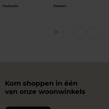
Fauteuils
Stoelen
Bij
1
2
3
4
Kom shoppen in één
van onze woonwinkels