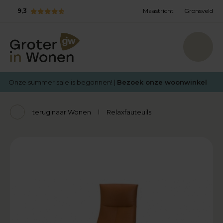
9,3
Maastricht
Gronsveld
Onze summer sale is begonnen! |
Bezoek onze woonwinkel
terug naar Wonen
Relaxfauteuils