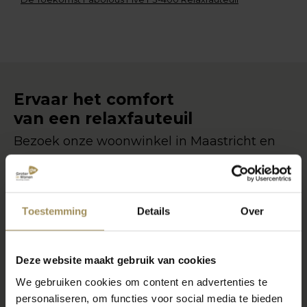
Ervaar het comfort
van een relaxfauteuil
Bezoek onze woonwinkel in Maastricht en
ontdek welke fauteuil perfect aansluit bij
jouw wensen en zitcomfort.
Toestemming
Details
Over
Relaxfauteuil advies
Deze website maakt gebruik van cookies
We gebruiken cookies om content en advertenties te
personaliseren, om functies voor social media te bieden