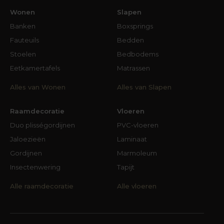
Wonen
Slapen
Banken
Boxsprings
Fauteuils
Bedden
Stoelen
Bedbodems
Eetkamertafels
Matrassen
Alles van Wonen
Alles van Slapen
Raamdecoratie
Vloeren
Duo plisségordijnen
PVC-vloeren
Jaloezieën
Laminaat
Gordijnen
Marmoleum
Insectenwering
Tapijt
Alle raamdecoratie
Alle vloeren