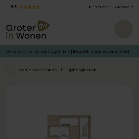
9,3
Maastricht
Gronsveld
Onze summer sale is begonnen! |
Bezoek onze woonwinkel
terug naar Wonen
Opbergkasten