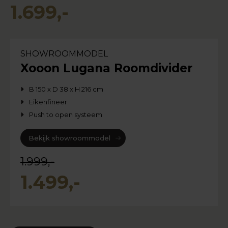
1.699,-
SHOWROOMMODEL
Xooon Lugana Roomdivider
B 150 x D 38 x H 216 cm
Eikenfineer
Push to open systeem
Bekijk showroommodel
1.999,-
1.499,-