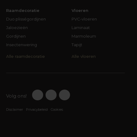
Raamdecoratie
Vloeren
Duo plisségordijnen
PVC-vloeren
Jaloezieën
Laminaat
Gordijnen
Marmoleum
Insectenwering
Tapijt
Alle raamdecoratie
Alle vloeren
Volg ons!
Disclaimer
Privacybeleid
Cookies