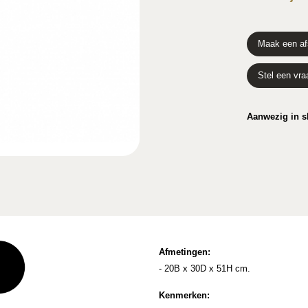
Maak een af
Stel een vra
Aanwezig in 
Afmetingen:
- 20B x 30D x 51H cm.
Kenmerken: