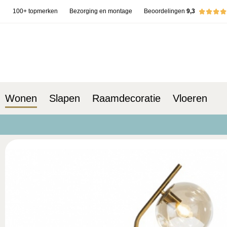
100+ topmerken
Bezorging en montage
Beoordelingen
9,3
Wonen
Slapen
Raamdecoratie
Vloeren
terug naar Wonen
Lampen