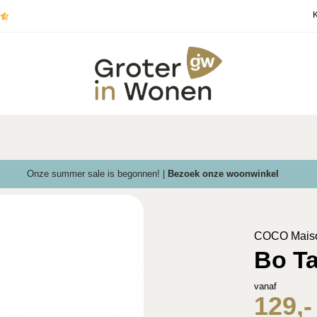
K
Onze summer sale is begonnen! |
Bezoek onze woonwinkel
COCO Mais
Bo Ta
vanaf
129,-