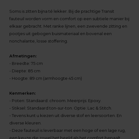
Soms is zitten bijna té lekker. Bij de prachtige Transit
fauteuil worden vorm en comfort op een subtiele manier bij
elkaar gebracht. Met ranke lijnen, een zwevende zitting en
pootjes uit gebogen buismateriaal en bovenal een
nonchalante, losse stoffering.
Afmetingen:
- Breedte: 75 cm
- Diepte: 85 cm
- Hoogte: 89 cm (armhoogte 45 cm)
Kenmerken:
- Poten: Standaard: chroom. Meerprijs: Epoxy.
- Stiksel: Standaard ton-sur-ton. Optie: Lac & Stitch.
- Tevens kunt u kiezen uit diverse stof en leersoorten. En
diverse kleuren.
- Deze fauteuil is leverbaar met een hoge of een lage rug,
een keuze die zowel het beeld als het comfort bepaalt.