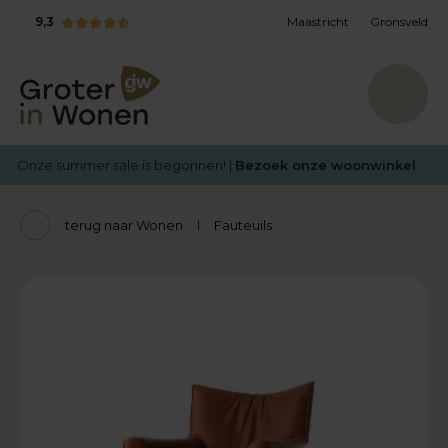
9,3
Maastricht
Gronsveld
Onze summer sale is begonnen! |
Bezoek onze woonwinkel
terug naar Wonen
Fauteuils