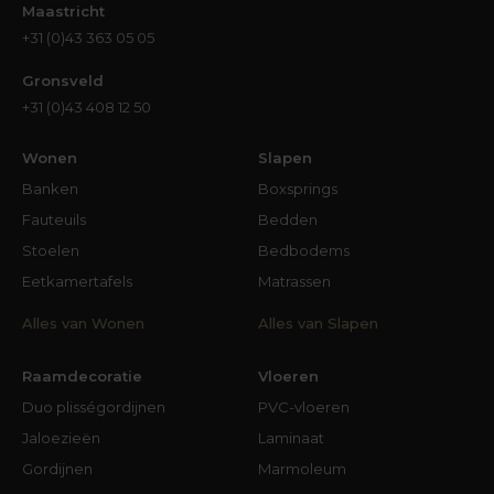
Maastricht
+31 (0)43 363 05 05
Gronsveld
+31 (0)43 408 12 50
Wonen
Slapen
Banken
Boxsprings
Fauteuils
Bedden
Stoelen
Bedbodems
Eetkamertafels
Matrassen
Alles van Wonen
Alles van Slapen
Raamdecoratie
Vloeren
Duo plisségordijnen
PVC-vloeren
Jaloezieën
Laminaat
Gordijnen
Marmoleum