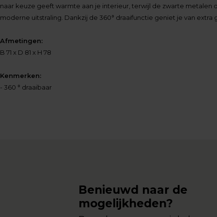
naar keuze geeft warmte aan je interieur, terwijl de zwarte metalen 
moderne uitstraling. Dankzij de 360° draaifunctie geniet je van extra ge
Afmetingen:
B 71 x D 81 x H 78
Kenmerken:
- 360 ° draaibaar
Benieuwd naar de
mogelijkheden?