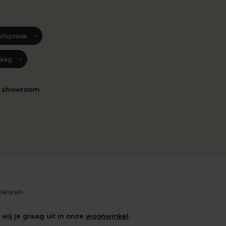
afspraak
raag
n showroom
 kleuren
wij je graag uit in onze
woonwinkel
.