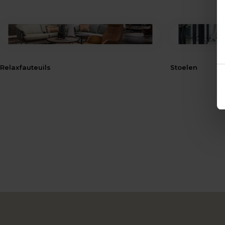
Relaxfauteuils
Stoelen