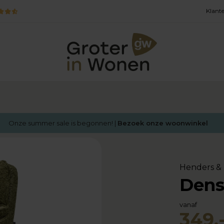
Klante
Onze summer sale is begonnen! |
Bezoek onze woonwinkel
Henders & 
Dens
vanaf
349,