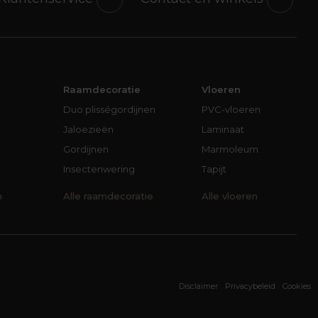
Raamdecoratie
Vloeren
Duo plisségordijnen
PVC-vloeren
Jaloezieën
Laminaat
Gordijnen
Marmoleum
Insectenwering
Tapijt
n
Alle raamdecoratie
Alle vloeren
Disclaimer
Privacybeleid
Cookies