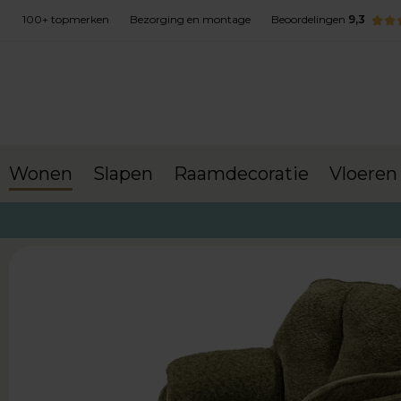
100+ topmerken
Bezorging en montage
Beoordelingen
9,3
Wonen
Slapen
Raamdecoratie
Vloeren
terug naar Wonen
Fauteuils