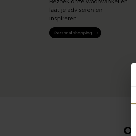
Bezoek onze woonwinkel en
laat je adviseren en
inspireren.
Personal shopping
Op