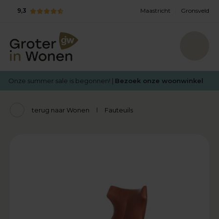
9,3
Maastricht
Gronsveld
Onze summer sale is begonnen! |
Bezoek onze woonwinkel
terug naar Wonen
Fauteuils