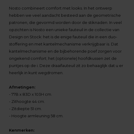
Nosto combineert comfort met looks. In het ontwerp
hebben we veel aandacht besteed aan de geometrische
patronen, die gevormd worden door de stiknaden. In veel
opzichten is Nosto een unieke fauteuil in de collectie van
Design on Stock: het is de enige fauteuil die in een duo-
stoffering en met kantelmechanisme verkrijgbaar is. Dat
kantelmechanisme en de bijbehorende poef zorgen voor
ongekend comfort; het (optionele) hoofdkussen zet de
puntjes op de i. Deze draaifauteuil zit zo behaaglijk dat u er
heerlijk in kunt wegdromen.
Afmetingen:
- 77B x 83D x 103H cm.
- Zithoogte 44 cm.
- Zitdiepte 51 cm.
- Hoogte armleuning 58 cm.
Kenmerken: