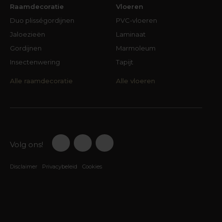
Raamdecoratie
Vloeren
Duo plisségordijnen
PVC-vloeren
Jaloezieën
Laminaat
Gordijnen
Marmoleum
Insectenwering
Tapijt
Alle raamdecoratie
Alle vloeren
Volg ons!
Disclaimer
Privacybeleid
Cookies