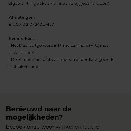
afgewerkt in gelakt eikenfineer. Zie jij jezelf al zitten?
Afmetingen:
B 120 x D 210 / 240 x H 77
Kenmerken:
- Het blad is uitgevoerd in Primo Laminato (HPL) met
travertin look
- Deze moderne tafel staat op een onderstel afgewerkt
met eikenfineer
Benieuwd naar de
mogelijkheden?
Bezoek onze woonwinkel en laat je