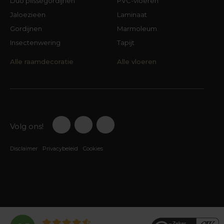
Duo plisségordijnen
PVC-vloeren
Jaloezieën
Laminaat
Gordijnen
Marmoleum
Insectenwering
Tapijt
Alle raamdecoratie
Alle vloeren
Volg ons!
Disclaimer
Privacybeleid
Cookies