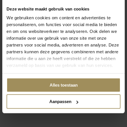
Deze website maakt gebruik van cookies
We gebruiken cookies om content en advertenties te
Op zoek naar meer inspiratie?
personaliseren, om functies voor social media te bieden
en om ons websiteverkeer te analyseren. Ook delen we
informatie over uw gebruik van onze site met onze
partners voor social media, adverteren en analyse. Deze
partners kunnen deze gegevens combineren met andere
informatie die u aan ze heeft verstrekt of die ze hebben
Salontafels
Bijzettafel
St
verzameld op basis van uw gebruik van hun services.
Alles toestaan
1
2
3
4
Aanpassen