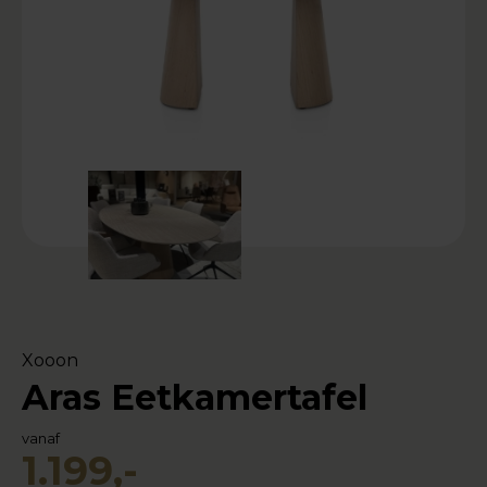
Xooon
Aras Eetkamertafel
vanaf
1.199,-