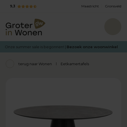
9,3
Maastricht
Gronsveld
Onze summer sale is begonnen! |
Bezoek onze woonwinkel
terug naar Wonen
Eetkamertafels