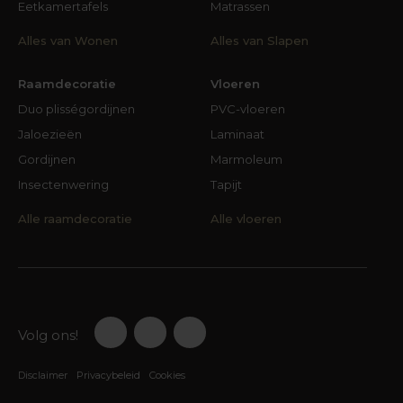
Eetkamertafels
Matrassen
Alles van Wonen
Alles van Slapen
Raamdecoratie
Vloeren
Duo plisségordijnen
PVC-vloeren
Jaloezieën
Laminaat
Gordijnen
Marmoleum
Insectenwering
Tapijt
Alle raamdecoratie
Alle vloeren
Volg ons!
Disclaimer
Privacybeleid
Cookies