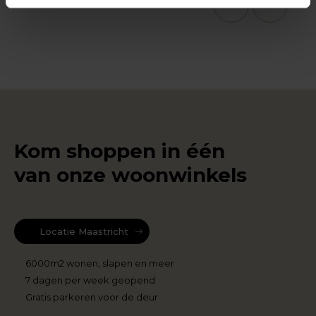
1
2
3
4
Kom shoppen in één
van onze woonwinkels
Locatie Maastricht
6000m2 wonen, slapen en meer
7 dagen per week geopend
Gratis parkeren voor de deur