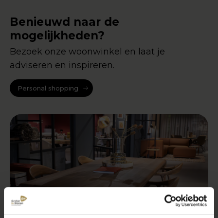
Benieuwd naar de
mogelijkheden?
Bezoek onze woonwinkel en laat je
adviseren en inspireren.
Personal shopping