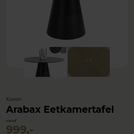
+ 1
Xooon
Arabax Eetkamertafel
vanaf
999,-