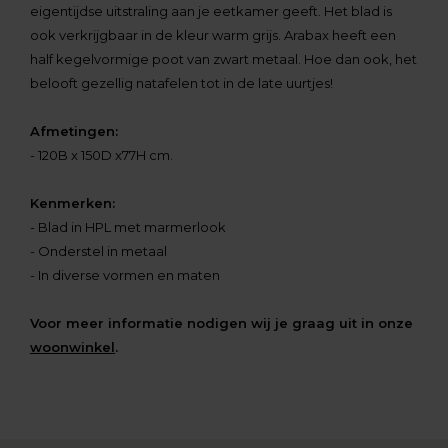
eigentijdse uitstraling aan je eetkamer geeft. Het blad is
ook verkrijgbaar in de kleur warm grijs. Arabax heeft een
half kegelvormige poot van zwart metaal. Hoe dan ook, het
belooft gezellig natafelen tot in de late uurtjes!
Afmetingen:
- 120B x 150D x77H cm.
Kenmerken:
- Blad in HPL met marmerlook
- Onderstel in metaal
- In diverse vormen en maten
Voor meer informatie nodigen wij je graag uit in onze
woonwinkel
.