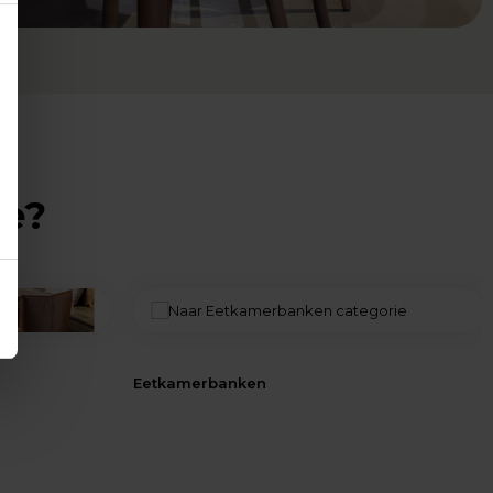
ie?
Eetkamerbanken