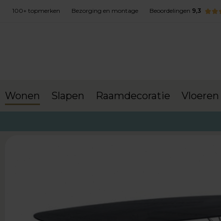
100+ topmerken
Bezorging en montage
Beoordelingen
9,3
Wonen
Slapen
Raamdecoratie
Vloeren
terug naar Wonen
Eetkamertafels