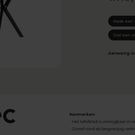
Maak een 
Stel een v
Aanwezig i
Kenmerken:
- Het tafelblad is verkrijgbaar in
- Zowel rond als langwerpig verkr