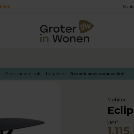
Klante
Onze summer sale is begonnen! |
Bezoek onze woonwinkel
Mobitec
Ecli
vanaf
1.115,