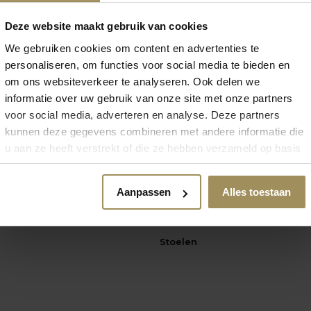
Deze website maakt gebruik van cookies
We gebruiken cookies om content en advertenties te
personaliseren, om functies voor social media te bieden en
om ons websiteverkeer te analyseren. Ook delen we
informatie over uw gebruik van onze site met onze partners
voor social media, adverteren en analyse. Deze partners
 zoek naar meer inspirat
kunnen deze gegevens combineren met andere informatie die
u aan ze heeft verstrekt of die ze hebben verzameld op basis
van uw gebruik van hun services.
Aanpassen
Alles toestaan
Stoelen