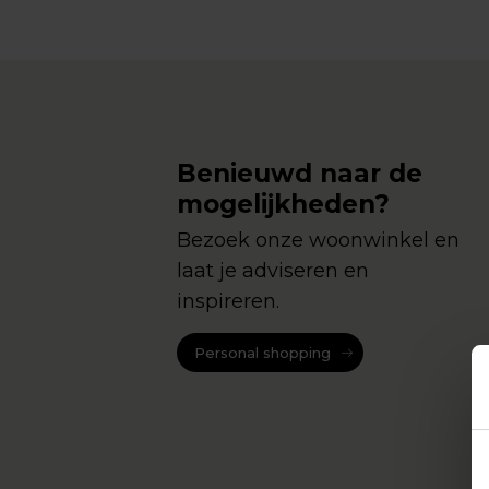
Benieuwd naar de
mogelijkheden?
Bezoek onze woonwinkel en
laat je adviseren en
inspireren.
Personal shopping