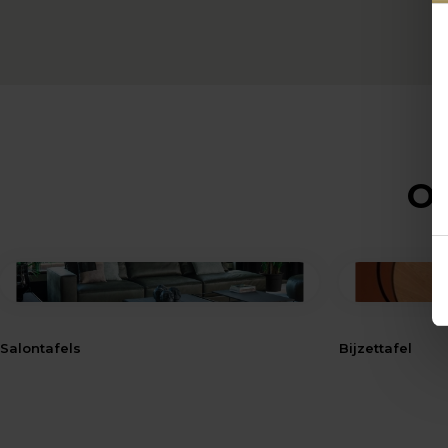
Op
Salontafels
Bijzettafel