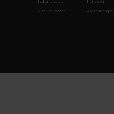
Eetkamertafels
Matrassen
Alles van Wonen
Alles van Slape