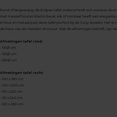
Rond of langwerpig, de Eclipse-tafel onderscheidt zich sowieso door z
met massief houten blad in beuk, eik of notelaar heeft een elegante
in hout en metaal past deze tafel perfect bij de Cosy-stoelen. Het is
de kleur van de metalen structuur. Wat de afmetingen betreft, zijn v
Afmetingen tafel rond:
- 110Ø cm
- 135Ø cm
- 160Ø cm
Afmetingen tafel recht:
- 100 x 180 cm
- 100 x 200 cm
- 110 x 220 cm
- 110 x 240 cm
- 120 x 260 cm