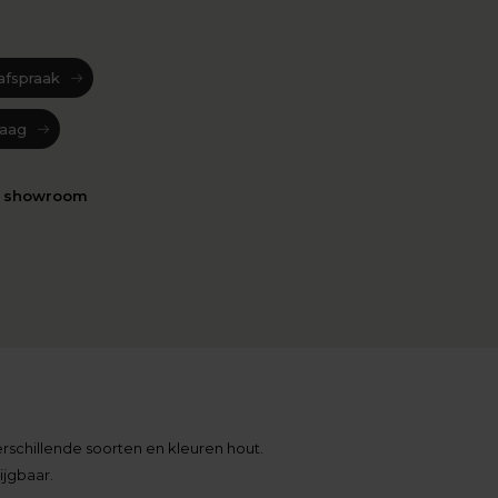
afspraak
raag
n showroom
 verschillende soorten en kleuren hout.
ijgbaar.