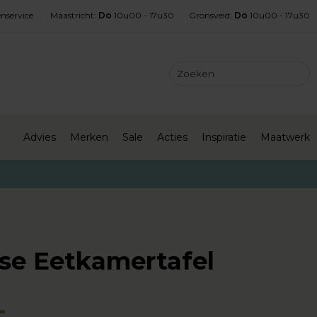
nservice
Maastricht
:
Do
10u00 - 17u30
Gronsveld
:
Do
10u00 - 17u30
Advies
Merken
Sale
Acties
Inspiratie
Maatwerk
pse Eetkamertafel
-