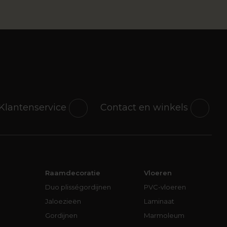
Klantenservice
Contact en winkels
Raamdecoratie
Vloeren
Duo plisségordijnen
PVC-vloeren
Jaloezieën
Laminaat
Gordijnen
Marmoleum