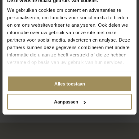
Deze website maakt gebruik van cookies
Op zoek naar meer inspiratie?
We gebruiken cookies om content en advertenties te
personaliseren, om functies voor social media te bieden
en om ons websiteverkeer te analyseren. Ook delen we
informatie over uw gebruik van onze site met onze
partners voor social media, adverteren en analyse. Deze
partners kunnen deze gegevens combineren met andere
Stoelen
Eetkamertafels
Fa
informatie die u aan ze heeft verstrekt of die ze hebben
verzameld op basis van uw gebruik van hun services.
Alles toestaan
1
2
3
4
Aanpassen