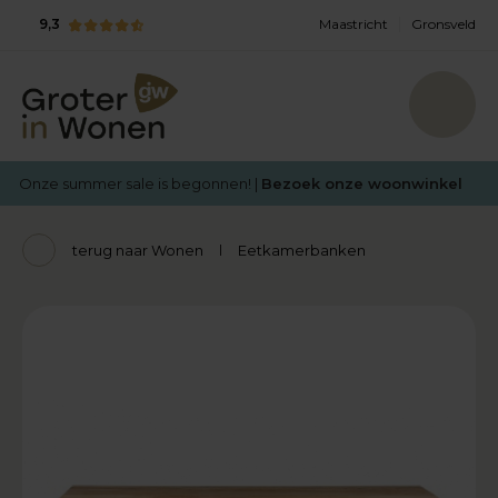
9,3
Maastricht
Gronsveld
Onze summer sale is begonnen! |
Bezoek onze woonwinkel
terug naar Wonen
Eetkamerbanken