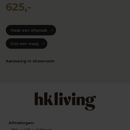
625,-
Maak een afspraak
Stel een vraag
Aanwezig in showroom
Afmetingen:
- 180L x 43B x 46,5H cm.