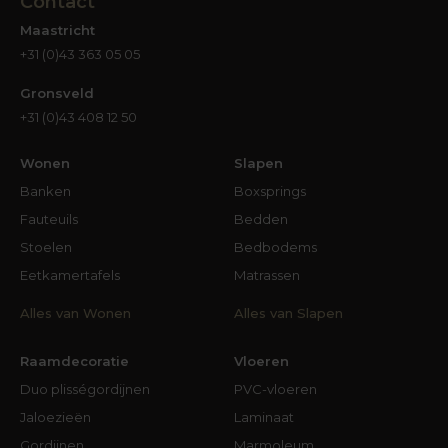
Contact
Maastricht
+31 (0)43 363 05 05
Gronsveld
+31 (0)43 408 12 50
Wonen
Slapen
Banken
Boxsprings
Fauteuils
Bedden
Stoelen
Bedbodems
Eetkamertafels
Matrassen
Alles van Wonen
Alles van Slapen
Raamdecoratie
Vloeren
Duo plisségordijnen
PVC-vloeren
Jaloezieën
Laminaat
Gordijnen
Marmoleum