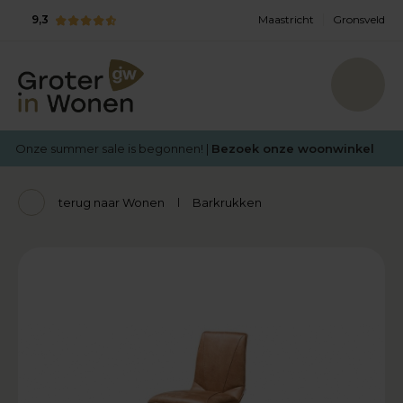
9,3
Maastricht
Gronsveld
Onze summer sale is begonnen! |
Bezoek onze woonwinkel
terug naar Wonen
Barkrukken