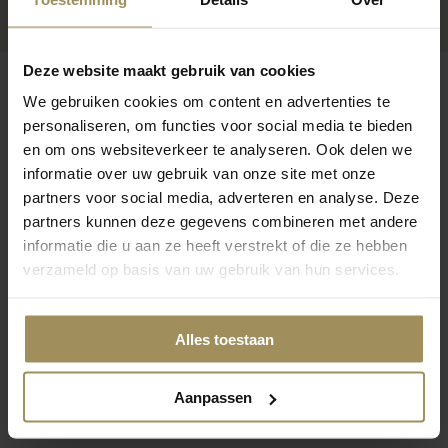
Deze website maakt gebruik van cookies
We gebruiken cookies om content en advertenties te
personaliseren, om functies voor social media te bieden
en om ons websiteverkeer te analyseren. Ook delen we
Op zoek naar meer inspiratie?
informatie over uw gebruik van onze site met onze
partners voor social media, adverteren en analyse. Deze
partners kunnen deze gegevens combineren met andere
informatie die u aan ze heeft verstrekt of die ze hebben
verzameld op basis van uw gebruik van hun services.
Eetkamertafels
Stoelen
Op
Alles toestaan
Aanpassen
1
2
3
4