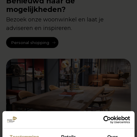
Benieuwd naar de
mogelijkheden?
Bezoek onze woonwinkel en laat je
adviseren en inspireren.
Personal shopping
Toestemming
Details
Over