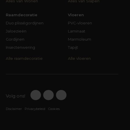
Alles van Wonen
Alles van Slapen
Raamdecoratie
Vloeren
Duo plisségordijnen
PVC-vloeren
Jaloezieën
Laminaat
Gordijnen
Marmoleum
Insectenwering
Tapijt
Alle raamdecoratie
Alle vloeren
Volg ons!
Disclaimer
Privacybeleid
Cookies