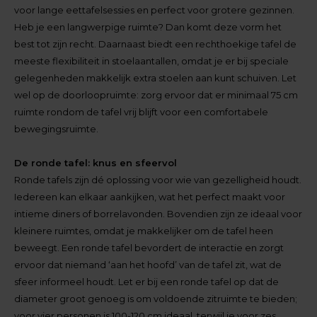
voor lange eettafelsessies en perfect voor grotere gezinnen.
Heb je een langwerpige ruimte? Dan komt deze vorm het
best tot zijn recht. Daarnaast biedt een rechthoekige tafel de
meeste flexibiliteit in stoelaantallen, omdat je er bij speciale
gelegenheden makkelijk extra stoelen aan kunt schuiven. Let
wel op de doorloopruimte: zorg ervoor dat er minimaal 75 cm
ruimte rondom de tafel vrij blijft voor een comfortabele
bewegingsruimte.
De ronde tafel: knus en sfeervol
Ronde tafels zijn dé oplossing voor wie van gezelligheid houdt.
Iedereen kan elkaar aankijken, wat het perfect maakt voor
intieme diners of borrelavonden. Bovendien zijn ze ideaal voor
kleinere ruimtes, omdat je makkelijker om de tafel heen
beweegt. Een ronde tafel bevordert de interactie en zorgt
ervoor dat niemand ‘aan het hoofd’ van de tafel zit, wat de
sfeer informeel houdt. Let er bij een ronde tafel op dat de
diameter groot genoeg is om voldoende zitruimte te bieden;
voor vier personen is 100-120 cm ideaal, terwijl je voor zes