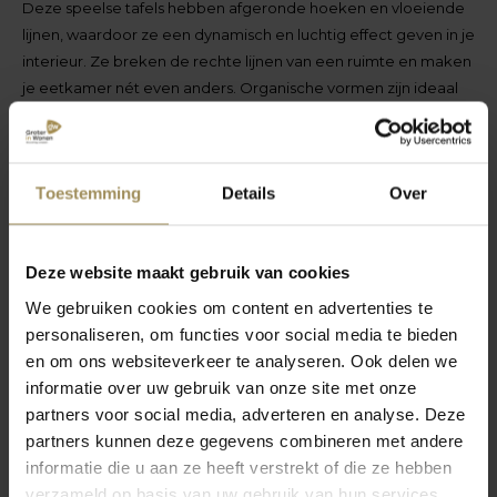
Deze speelse tafels hebben afgeronde hoeken en vloeiende
lijnen, waardoor ze een dynamisch en luchtig effect geven in je
interieur. Ze breken de rechte lijnen van een ruimte en maken
je eetkamer nét even anders. Organische vormen zijn ideaal
voor open ruimtes, omdat ze de doorstroming in de kamer
verbeteren en een zachtere uitstraling geven. Let bij deze
tafels wel op de plaatsing van tafelpoten, omdat
Toestemming
Details
Over
asymmetrische vormen soms minder geschikt zijn voor
maximale zitruimte.
Deze website maakt gebruik van cookies
We gebruiken cookies om content en advertenties te
personaliseren, om functies voor social media te bieden
en om ons websiteverkeer te analyseren. Ook delen we
informatie over uw gebruik van onze site met onze
partners voor social media, adverteren en analyse. Deze
partners kunnen deze gegevens combineren met andere
informatie die u aan ze heeft verstrekt of die ze hebben
verzameld op basis van uw gebruik van hun services.