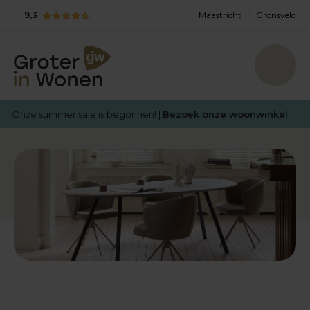
9,3
Maastricht
Gronsveld
Onze summer sale is begonnen! |
Bezoek onze woonwinkel