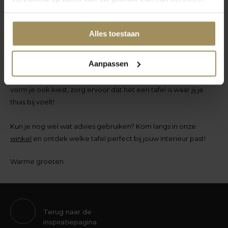
Welke kies jij?
Alles toestaan
Bij het kiezen van een tafelvorm is het belangrijk om te kijken
naar de beschikbare ruimte, je woonstijl en natuurlijk hoe je de
Aanpassen
tafel gebruikt. Ben je een grootgebruiker van lange diners of
wil je vooral een gezellige plek voor een kopje koffie? Welke
vorm je ook kiest, zorg ervoor dat het een tafel is waar jij je
thuis bij voelt!
Kun je nog wel wat advies gebruiken? Kom langs in onze
winkel
en ontdek welke tafel perfect bij jouw interieur past!
Warme groeten
Terug naar de
inspiratiepagina