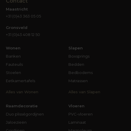
Contact
Maastricht
+31 (0)43 363 05 05
Gronsveld
+31 (0)43 408 12 50
Wonen
Slapen
Banken
Boxsprings
Fauteuils
Bedden
Stoelen
Bedbodems
Eetkamertafels
Matrassen
Alles van Wonen
Alles van Slapen
Raamdecoratie
Vloeren
Duo plisségordijnen
PVC-vloeren
Jaloezieën
Laminaat
Gordijnen
Marmoleum