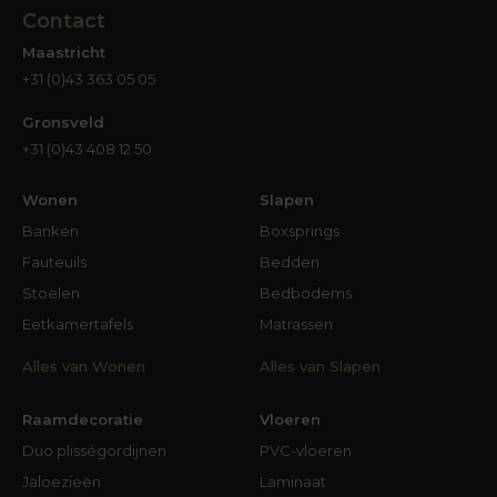
Contact
Maastricht
+31 (0)43 363 05 05
Gronsveld
+31 (0)43 408 12 50
Wonen
Slapen
Banken
Boxsprings
Fauteuils
Bedden
Stoelen
Bedbodems
Eetkamertafels
Matrassen
Alles van Wonen
Alles van Slapen
Raamdecoratie
Vloeren
Duo plisségordijnen
PVC-vloeren
Jaloezieën
Laminaat