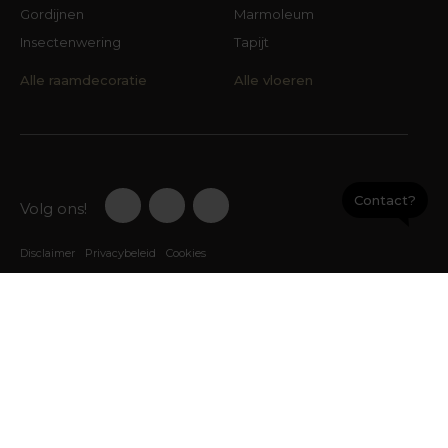
Gordijnen
Marmoleum
Insectenwering
Tapijt
Alle raamdecoratie
Alle vloeren
Contact?
Volg ons!
Disclaimer
Privacybeleid
Cookies
9,3
Klantenbeoordelingen