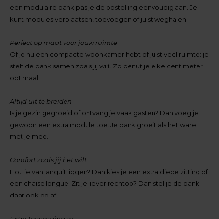
een modulaire bank pas je de opstelling eenvoudig aan. Je
kunt modules verplaatsen, toevoegen of juist weghalen.
Perfect op maat voor jouw ruimte
Of je nu een compacte woonkamer hebt of juist veel ruimte: je
stelt de bank samen zoals jij wilt. Zo benut je elke centimeter
optimaal.
Altijd uit te breiden
Is je gezin gegroeid of ontvang je vaak gasten? Dan voeg je
gewoon een extra module toe. Je bank groeit als het ware
met je mee.
Comfort zoals jij het wilt
Hou je van languit liggen? Dan kies je een extra diepe zitting of
een chaise longue. Zit je liever rechtop? Dan stel je de bank
daar ook op af.
Extra toevoegingen