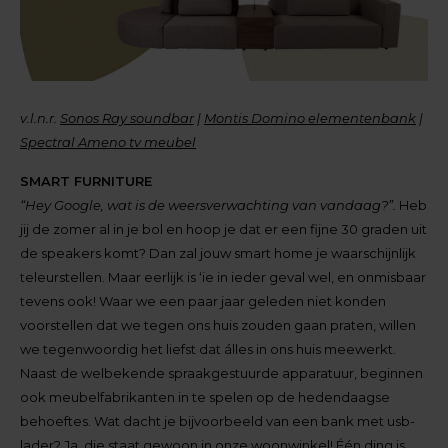
v.l.n.r.
Sonos Ray soundbar
|
Montis Domino elementenbank
|
Spectral Ameno tv meubel
SMART FURNITURE
“Hey Google, wat is de weersverwachting van vandaag?”.
Heb
jij de zomer al in je bol en hoop je dat er een fijne 30 graden uit
de speakers komt? Dan zal jouw smart home je waarschijnlijk
teleurstellen. Maar eerlijk is ‘ie in ieder geval wel, en onmisbaar
tevens ook! Waar we een paar jaar geleden niet konden
voorstellen dat we tegen ons huis zouden gaan praten, willen
we tegenwoordig het liefst dat álles in ons huis meewerkt.
Naast de welbekende spraakgestuurde apparatuur, beginnen
ook meubelfabrikanten in te spelen op de hedendaagse
behoeftes. Wat dacht je bijvoorbeeld van een bank met usb-
lader? Ja, die staat gewoon in onze woonwinkel! Één ding is