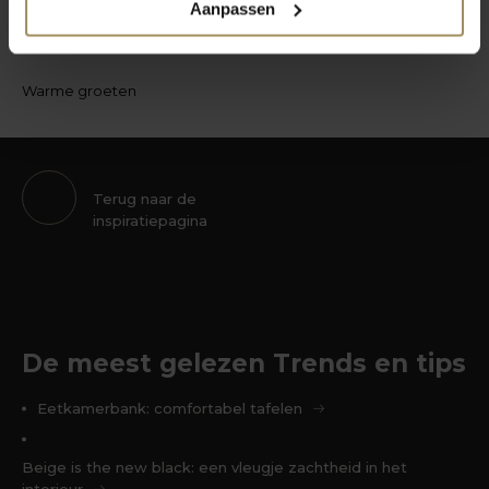
Aanpassen
balans in huis.
Warme groeten
Terug naar de
inspiratiepagina
De meest gelezen Trends en tips
Eetkamerbank: comfortabel tafelen
Beige is the new black: een vleugje zachtheid in het
interieur