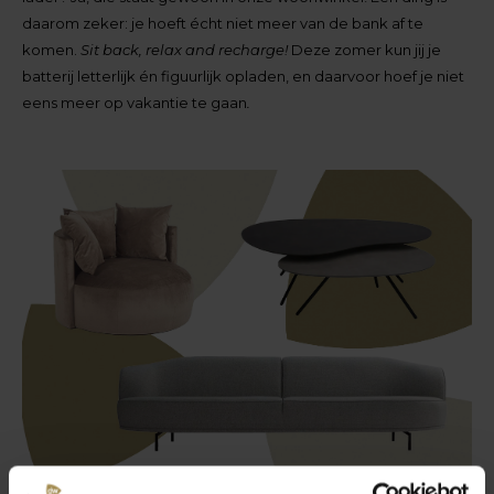
daarom zeker: je hoeft écht niet meer van de bank af te
komen.
Sit back, relax and recharge!
Deze zomer kun jij je
batterij letterlijk én figuurlijk opladen, en daarvoor hoef je niet
eens meer op vakantie te gaan
.