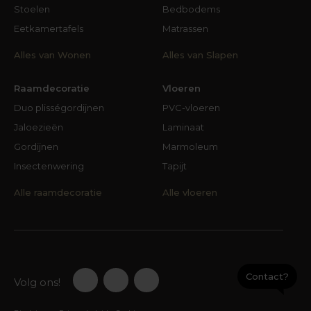
Stoelen
Bedbodems
Eetkamertafels
Matrassen
Alles van Wonen
Alles van Slapen
Raamdecoratie
Vloeren
Duo plisségordijnen
PVC-vloeren
Jaloezieën
Laminaat
Gordijnen
Marmoleum
Insectenwering
Tapijt
Alle raamdecoratie
Alle vloeren
Contact?
Volg ons!